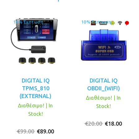
10% Έκπτωση
10% Έκπτωση
DIGITAL IQ
DIGITAL IQ
TPMS_810
OBDII_(WIFI)
(EXTERNAL)
Διαθέσιμο! | In
Διαθέσιμο! | In
Stock!
Stock!
Original
Η
€
20.00
€
18.00
Original
Η
price
τρέχο
€
99.00
€
89.00
price
τρέχουσα
was:
τιμή