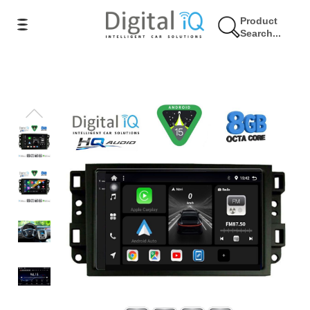
Product
Search...
9% Έκπτωση