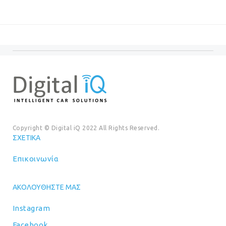
was:
τιμή
€20.00.
είναι:
€99.00.
είναι:
€18.00
€89.00.
Copyright © Digital iQ 2022 All Rights Reserved.
ΣΧΕΤΙΚΆ
Επικοινωνία
ΑΚΟΛΟΥΘΉΣΤΕ ΜΑΣ
Instagram
Facebook