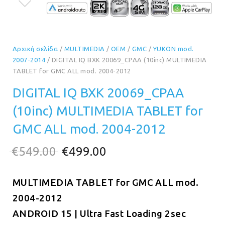
Αρχική σελίδα
/
MULTIMEDIA
/
OEM
/
GMC
/
YUKON mod.
2007-2014
/ DIGITAL IQ BXK 20069_CPAA (10inc) MULTIMEDIA
TABLET for GMC ALL mod. 2004-2012
DIGITAL IQ BXK 20069_CPAA
(10inc) MULTIMEDIA TABLET for
GMC ALL mod. 2004-2012
Original
Η
€
549.00
€
499.00
price
τρέχουσα
MULTIMEDIA TABLET for GMC ALL mod.
was:
τιμή
2004-2012
€549.00.
είναι:
ANDROID 15 | Ultra Fast Loading 2sec
€499.00.