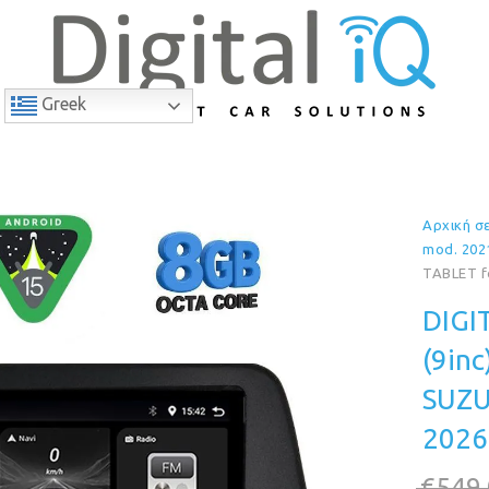
Greek
Αρχική σ
9% Έκπτωση
mod. 202
TABLET f
DIGI
(9in
SUZU
2026
€
549