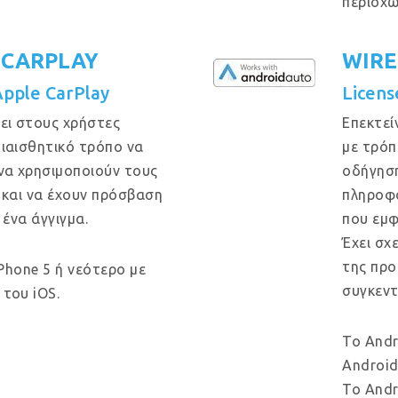
περιοχώ
 CARPLAY
WIRE
Apple CarPlay
Licens
ει στους χρήστες
Επεκτεί
ιαισθητικό τρόπο να
με τρόπ
να χρησιμοποιούν τους
οδήγηση
 και να έχουν πρόσβαση
πληροφο
 ένα άγγιγμα.
που εμφ
Έχει σχ
της προ
iPhone 5 ή νεότερο με
συγκεντ
του iOS.
Το Andr
Android
Το Andr