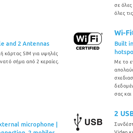
σε όλες
όλες τι
Wi-F
e and 2 Antennas
Built 
hotspo
ή κάρτας SIM για υψηλές
υνατό σήμα από 2 κεραίες.
Με το ε
απολαύσ
σχεδιασ
δεδομέν
σας και
2 US
xternal microphone |
Συνδέστ
onnection, 2 mobiles
Video κ