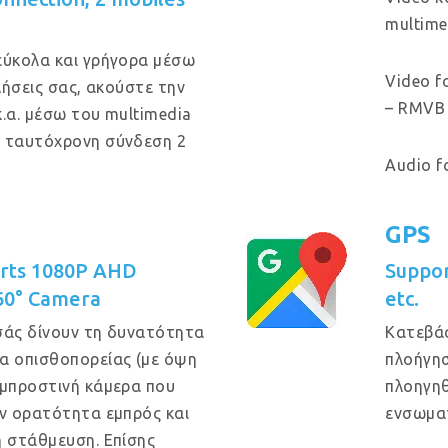
multime
εύκολα και γρήγορα μέσω
Video f
κλήσεις σας, ακούστε την
– RMVB 
κ.α. μέσω του multimedia
ι ταυτόχρονη σύνδεση 2
Audio f
GPS
orts 1080P AHD
Suppo
60° Camera
etc.
σάς δίνουν τη δυνατότητα
Κατεβά
α οπισθοπορείας (με όψη
πλοήγησ
 μπροστινή κάμερα που
πλοηγηθ
ην ορατότητα εμπρός και
ενσωμα
η στάθμευση. Επίσης