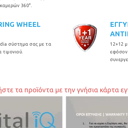
 καμερών 360°.
RING WHEEL
ΕΓΓΥ
ΑΝΤΙ
dia σύστημα σας με τα
12+12 μ
 τιμονιού.
εφόσον 
συνεργε
στε τα προϊόντα με την γνήσια κάρτα ε