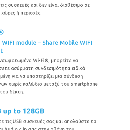
 τις συσκευές και δεν είναι διαθέσιμο σε
ς χώρες ή περιοχές.
i®
in WIFI module – Share Mobile WIFI
t
νσωματωμένο Wi-Fi®, μπορείτε να
ετε ασύρματη συνδεσιμότητα ειδικά
μένη για να υποστηρίζει μια σύνδεση
ων χωρίς καλώδιο μεταξύ του smartphone
 του δέκτη.
B up to 128GB
ε τις USB συσκευές σας και απολαύστε τα
αι Audio clip σας στην οθόνη του