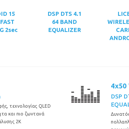
ID 15
DSP DTS 4.1
LIC
 FAST
64 BAND
WIRELE
G 2sec
EQUALIZER
CAR
ANDRO
4x50
n
DSP DT
EQUAL
φής, τεχνολογίας QLED
τα και πιο ζωντανά
Δυνατός
άλυσης 2Κ
πολλαπλ