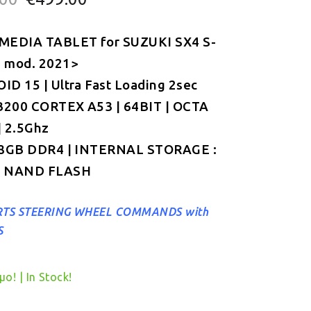
price
τρέχουσα
MEDIA TABLET for SUZUKI SΧ4 S-
was:
τιμή
 mod. 2021>
€549.00.
είναι:
D 15 | Ultra Fast Loading 2sec
€499.00.
B200 CORTEX A53 | 64BIT | OCTA
 2.5Ghz
 8GB DDR4 | INTERNAL STORAGE :
 NAND FLASH
TS STEERING WHEEL COMMANDS with
S
ο! | In Stock!