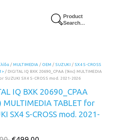
Product
Search...
ελίδα
/
MULTIMEDIA
/
OEM
/
SUZUKI
/
SX4 S-CROSS
1>
/ DIGITAL IQ BXK 20690_CPAA (9inc) MULTIMEDIA
or SUZUKI SΧ4 S-CROSS mod. 2021-2026
TAL IQ BXK 20690_CPAA
c) MULTIMEDIA TABLET for
KI SΧ4 S-CROSS mod. 2021-
Original
Η
.00
€
499.00