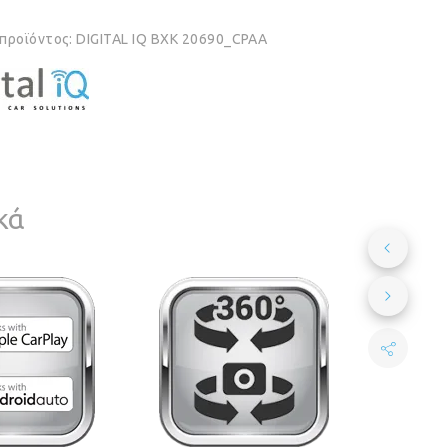
 προϊόντος:
DIGITAL IQ BXK 20690_CPAA
κά