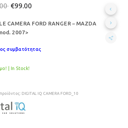
Original
Η
.00
€
99.00
price
τρέχουσα
E CAMERA FORD RANGER – MAZDA
was:
τιμή
mod. 2007>
€110.00.
είναι:
€99.00.
χος συμβατότητας
ο! | In Stock!
 προϊόντος:
DIGITAL IQ CAMERA FORD_10