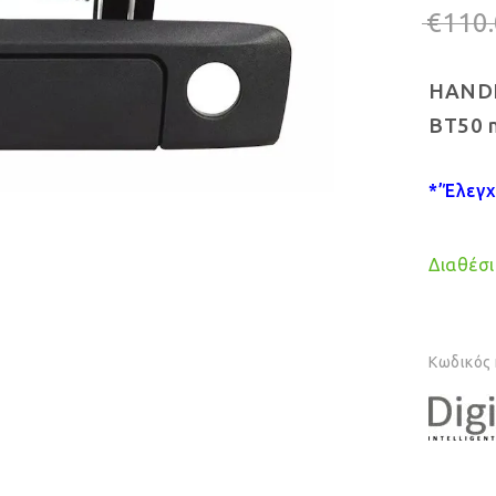
€
110
HANDL
BT50 
*’Έλεγ
Διαθέσιμ
Κωδικός