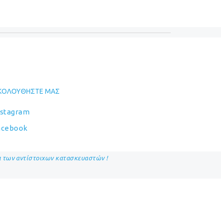
ΚΟΛΟΥΘΉΣΤΕ ΜΑΣ
nstagram
acebook
ία των αντίστοιχων κατασκευαστών !