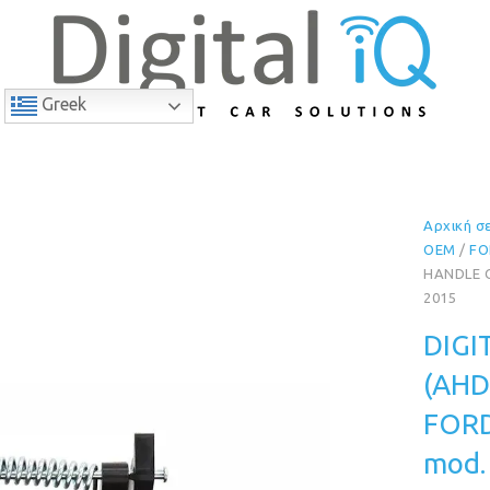
Greek
Αρχική σ
10% Έκπτωση
OEM
/
FO
HANDLE 
2015
DIGI
(AHD
FORD
mod.