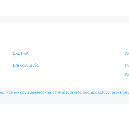
ΣΧΕΤΙΚΆ
Α
Επικοινωνία
I
F
ιομηχανιών που εμφανίζονται στην ιστοσελίδα μας, αποτελούν ιδιοκτησ