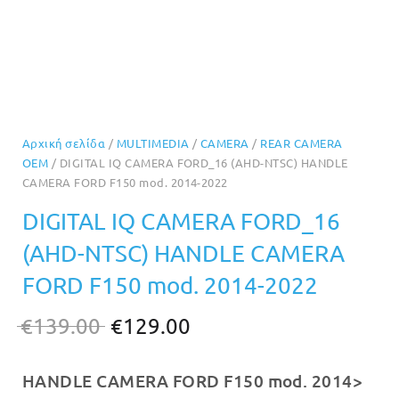
Αρχική σελίδα
/
MULTIMEDIA
/
CAMERA
/
REAR CAMERA
OEM
/ DIGITAL IQ CAMERA FORD_16 (AHD-NTSC) HANDLE
CAMERA FORD F150 mod. 2014-2022
DIGITAL IQ CAMERA FORD_16
(AHD-NTSC) HANDLE CAMERA
FORD F150 mod. 2014-2022
Original
Η
€
139.00
€
129.00
price
τρέχουσα
HANDLE CAMERA FORD F150 mod. 2014>
was:
τιμή