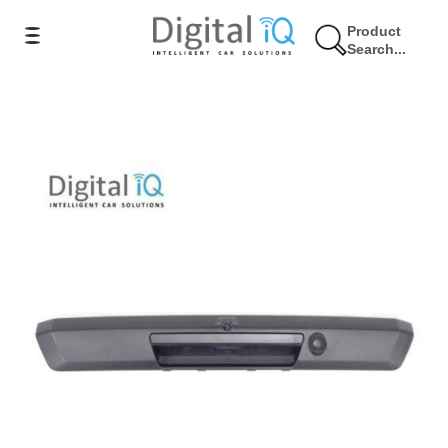
Product
Search...
7% Έκπτωση