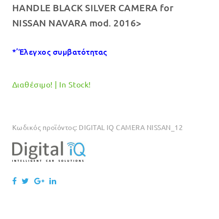
HANDLE BLACK SILVER CAMERA for
was:
τιμή
NISSAN NAVARA mod. 2016>
€110.00.
είναι:
€99.00.
*’Έλεγχος συμβατότητας
Διαθέσιμο! | In Stock!
Κωδικός προϊόντος:
DIGITAL IQ CAMERA NISSAN_12