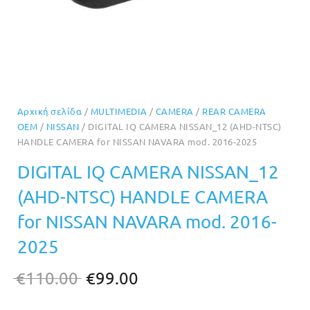
Αρχική σελίδα
/
MULTIMEDIA
/
CAMERA
/
REAR CAMERA
OEM
/
NISSAN
/ DIGITAL IQ CAMERA NISSAN_12 (AHD-NTSC)
HANDLE CAMERA for NISSAN NAVARA mod. 2016-2025
DIGITAL IQ CAMERA NISSAN_12
(AHD-NTSC) HANDLE CAMERA
for NISSAN NAVARA mod. 2016-
2025
Original
Η
€
110.00
€
99.00
price
τρέχουσα