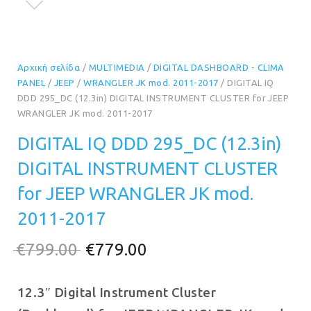
Αρχική σελίδα
/
MULTIMEDIA
/
DIGITAL DASHBOARD - CLIMA
PANEL
/
JEEP
/
WRANGLER JK mod. 2011-2017
/ DIGITAL IQ
DDD 295_DC (12.3in) DIGITAL INSTRUMENT CLUSTER for JEEP
WRANGLER JK mod. 2011-2017
DIGITAL IQ DDD 295_DC (12.3in)
DIGITAL INSTRUMENT CLUSTER
for JEEP WRANGLER JK mod.
2011-2017
Original
Η
€
799.00
€
779.00
price
τρέχουσα
12.3″ Digital Instrument Cluster
was:
τιμή