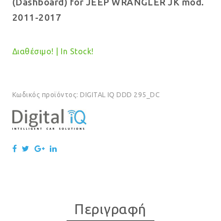
(Dashboard) for JEEP WRANGLER JK mod.
€799.00.
είναι:
2011-2017
€779.00.
Διαθέσιμο! | In Stock!
Κωδικός προϊόντος:
DIGITAL IQ DDD 295_DC
Περιγραφή