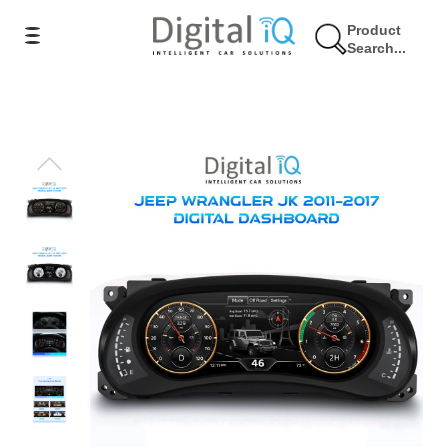
Product
Search...
3% Έκπτωση