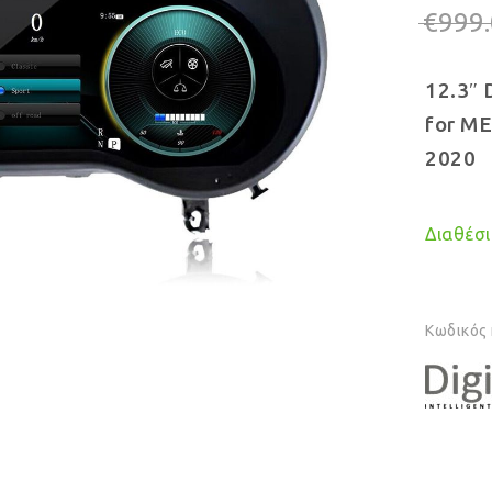
€
999
12.3″ 
for M
2020
Διαθέσιμ
Κωδικός