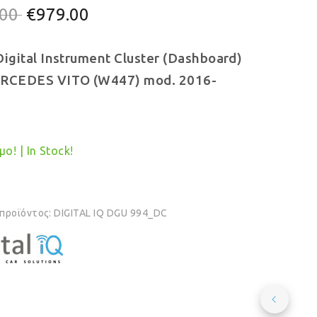
Original
Η
.00
€
979.00
price
τρέχουσα
Digital Instrument Cluster (Dashboard)
was:
τιμή
ERCEDES VITO (W447) mod. 2016-
€999.00.
είναι:
€979.00.
ο! | In Stock!
 προϊόντος:
DIGITAL IQ DGU 994_DC