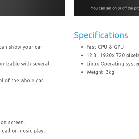
Specifications
 can show your car
Fast CPU & GPU
12.3″ 1920x 720 pixel
omizable with several
Linux Operating syste
Weight: 3kg
ol of the whole car.
ion screen.
call or music play.