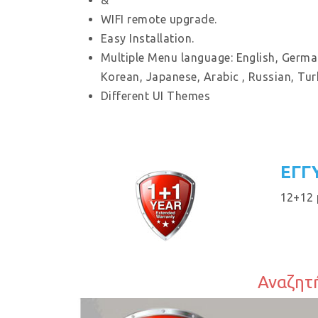
&
WIFI remote upgrade.
Easy Installation.
Multiple Menu language: English, German
Korean, Japanese, Arabic , Russian, Tur
Different UI Themes
ΕΓΓ
12+12 
Αναζητή