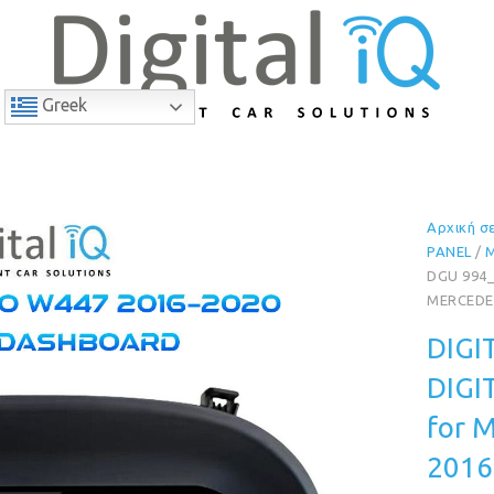
Greek
Αρχική σ
2% Έκπτωση
PANEL
/
DGU 994_
MERCEDES
DIGI
DIGI
for 
2016