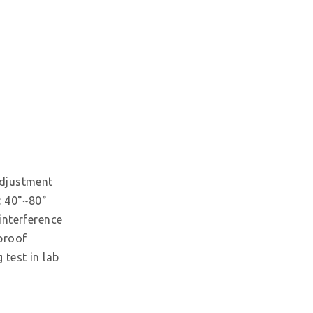
djustment
 40°~80°
interference
proof
 test in lab