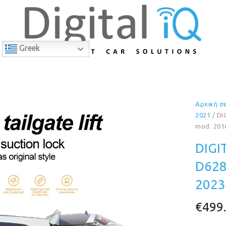
Greek
Αρχική σ
2021
/ DI
mod. 201
DIGI
D628
2023
€
499