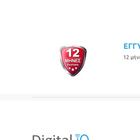
ΕΓΓ
12 μήν