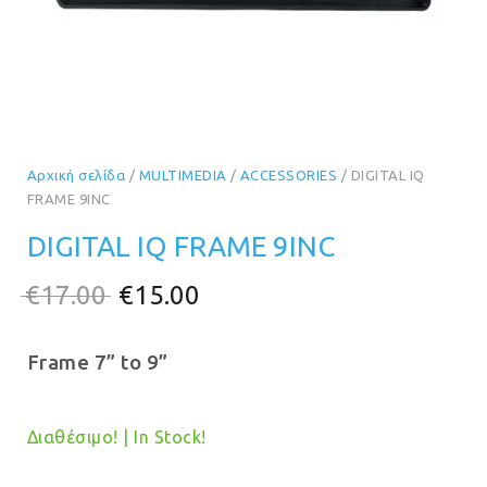
Αρχική σελίδα
/
MULTIMEDIA
/
ACCESSORIES
/ DIGITAL IQ
FRAME 9INC
DIGITAL IQ FRAME 9INC
Original
Η
€
17.00
€
15.00
price
τρέχουσα
Frame 7” to 9”
was:
τιμή
€17.00.
είναι:
€15.00.
Διαθέσιμο! | In Stock!