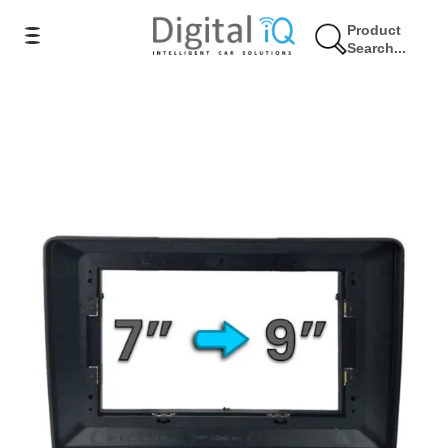
Product
Search...
12% Έκπτωση