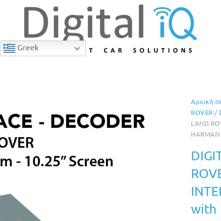
Greek
Αρχική σ
10% Έκπτωση
ROVER
/
LAND ROV
HARMAN S
DIGI
ROVE
INTE
with 