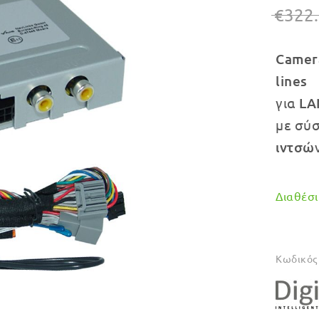
€
322
Camera
lines
για
LA
με σύ
ιντσώ
Διαθέσιμ
Κωδικός 