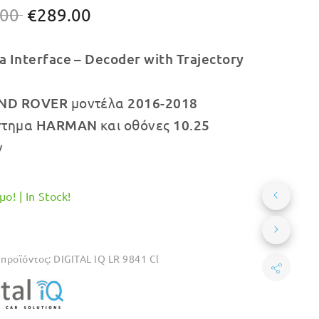
Original
Η
.00
€
289.00
price
τρέχουσα
 Interface – Decoder with Trajectory
was:
τιμή
€322.00.
είναι:
ND ROVER
μοντέλα
2016-2018
€289.00.
στημα
HARMAN
και οθόνες
10.25
ν
ο! | In Stock!
προϊόντος:
DIGITAL IQ LR 9841 Cl