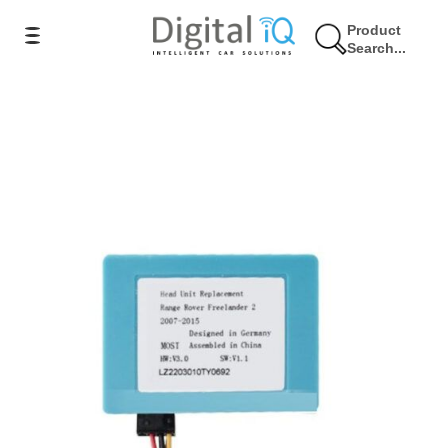
Product
Search...
5% Έκπτωση