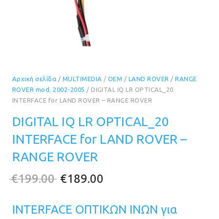
Αρχική σελίδα
/
MULTIMEDIA
/
OEM
/
LAND ROVER
/
RANGE
ROVER mod. 2002-2005
/ DIGITAL IQ LR OPTICAL_20
INTERFACE for LAND ROVER – RANGE ROVER
DIGITAL IQ LR OPTICAL_20
INTERFACE for LAND ROVER –
RANGE ROVER
Original
Η
€
199.00
€
189.00
price
τρέχουσα
INTERFACE ΟΠΤΙΚΩΝ ΙΝΩΝ για
was:
τιμή