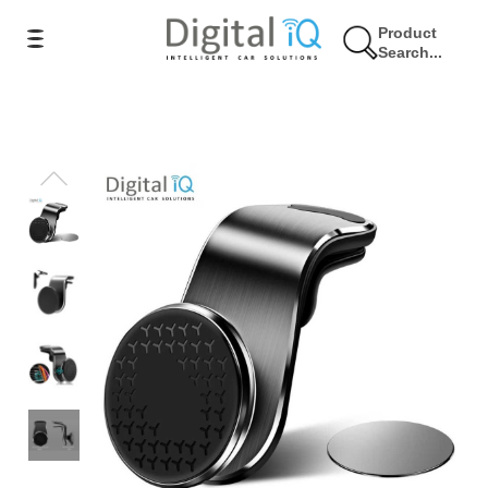
Product
Search...
17% Έκπτωση