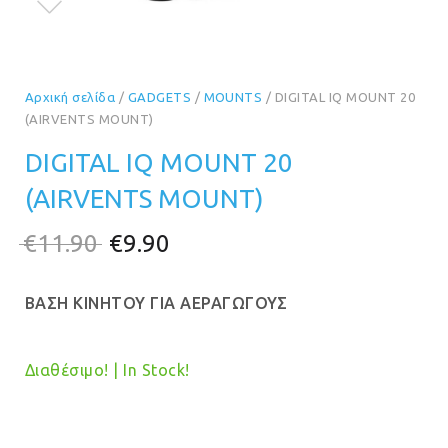
Αρχική σελίδα
/
GADGETS
/
MOUNTS
/ DIGITAL IQ MOUNT 20
(AIRVENTS MOUNT)
DIGITAL IQ MOUNT 20
(AIRVENTS MOUNT)
Original
Η
€
11.90
€
9.90
price
τρέχουσα
ΒΑΣΗ ΚΙΝΗΤΟΥ ΓΙΑ ΑΕΡΑΓΩΓΟΥΣ
was:
τιμή
€11.90.
είναι:
Διαθέσιμο! | In Stock!
€9.90.