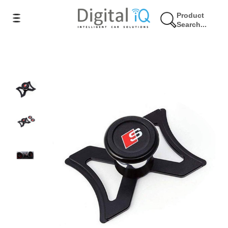
Product
Search...
14% Έκπτωση