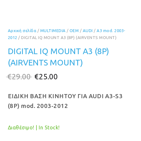
Αρχική σελίδα
/
MULTIMEDIA
/
OEM
/
AUDI
/
A3 mod. 2003-
2012
/ DIGITAL IQ MOUNT A3 (8P) (AIRVENTS MOUNT)
DIGITAL IQ MOUNT A3 (8P)
(AIRVENTS MOUNT)
Original
Η
€
29.00
€
25.00
price
τρέχουσα
ΕΙΔΙΚΗ ΒΑΣΗ ΚΙΝΗΤΟΥ ΓΙΑ AUDI A3-S3
was:
τιμή
(8P) mod. 2003-2012
€29.00.
είναι:
€25.00.
Διαθέσιμο! | In Stock!