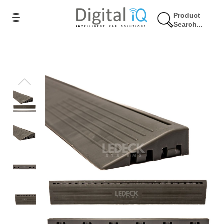
Product
Search...
11% Έκπτωση