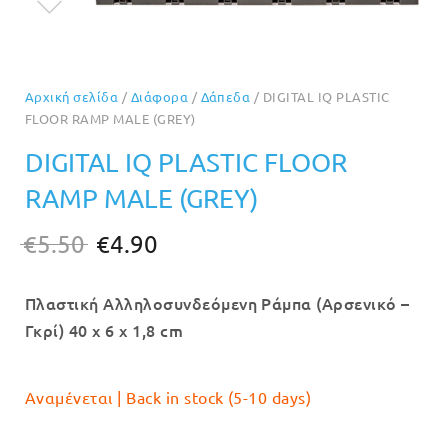
Αρχική σελίδα
/
Διάφορα
/
Δάπεδα
/ DIGITAL IQ PLASTIC
FLOOR RAMP MALE (GREY)
DIGITAL IQ PLASTIC FLOOR
RAMP MALE (GREY)
Original
Η
€
5.50
€
4.90
price
τρέχουσα
Πλαστική Αλληλοσυνδεόμενη Ράμπα (Αρσενικό –
was:
τιμή
Γκρί) 40 x 6 x 1,8 cm
€5.50.
είναι:
€4.90.
Αναμένεται | Back in stock (5-10 days)