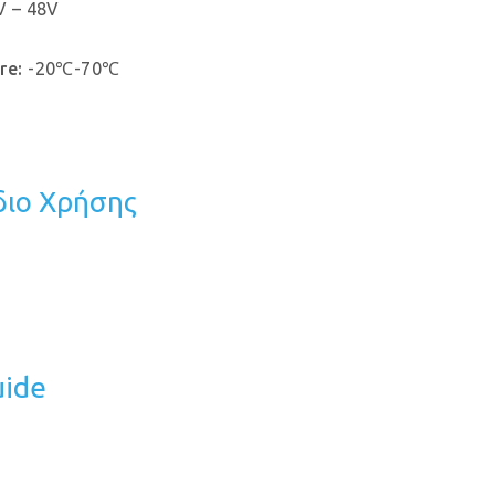
 – 48V
re:
-20℃-70℃
διο Χρήσης
uide