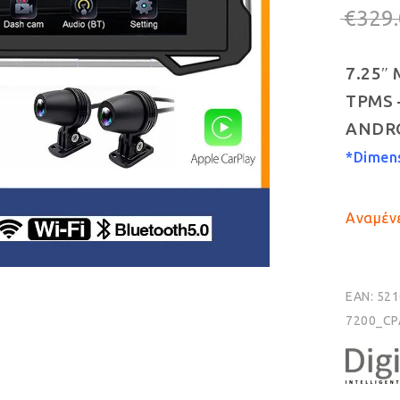
€
329
7.25″
TPMS 
ANDRO
*Dimens
Αναμένε
EAN:
521
7200_CP