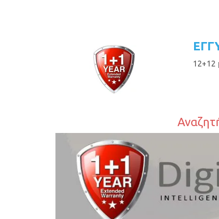
ΕΓΓ
12+12 
Αναζητή