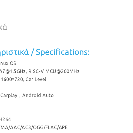
κά
ιστικά / Specifications:
inux OS
A7@1.5GHz
, RISC-V MCU@200MHz
, 1600*720, Car Level
 Carplay，Android Auto
H264
MA/AAC/AC3/OGG/FLAC/APE