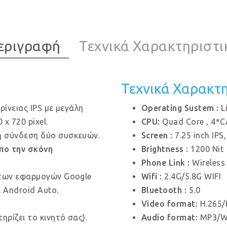
εριγραφή
Τεχνικά Χαρακτηριστι
Τεχνικά Χαρακτηρ
ίνειας IPS με μεγάλη
Operating Sustem :
L
x 720 pixel.
CPU:
Quad Core , 4*
C
 σύνδεση δύο συσκευών.
Screen :
7.25 inch IPS
πο την σκόνη
Brightness :
1200 Nit
Phone Link :
Wireless
των εφαρμογών Google
Wifi :
2.4G/5.8G WIFI
 Android Auto.
Bluetooth :
5.0
Video format:
H.265/
ηρίζει το κινητό σας).
Audio format:
MP3/W