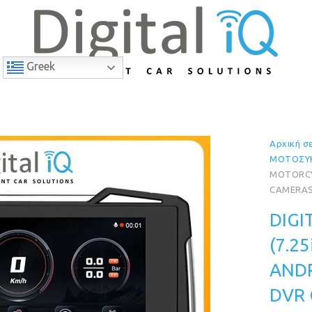
Greek
Αρχική σ
9% Έκπτωση
ΜΟΤΟΣΥ
MOTORCY
CAMERAS
DIGI
(7.2
ANDR
DVR