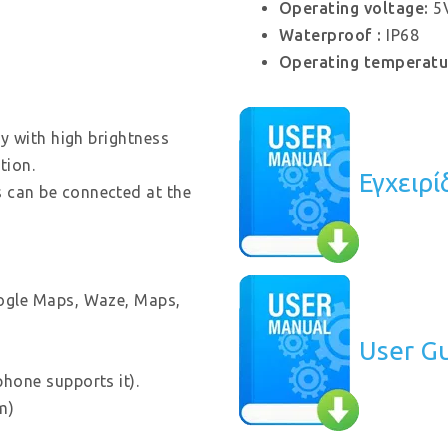
Operating voltage:
5V
Waterproof :
IP68
Operating temperatu
y with high brightness
tion.
Εγχειρί
 can be connected at the
ogle Maps, Waze, Maps,
User G
phone supports it).
m)