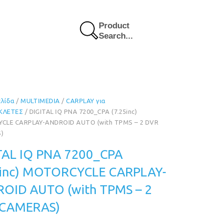
Product
Search...
ελίδα
/
MULTIMEDIA
/
CARPLAY για
ΚΛΕΤΕΣ
/ DIGITAL IQ PNA 7200_CPA (7.25inc)
CLE CARPLAY-ANDROID AUTO (with TPMS – 2 DVR
)
TAL IQ PNA 7200_CPA
5inc) MOTORCYCLE CARPLAY-
OID AUTO (with TPMS – 2
 CAMERAS)