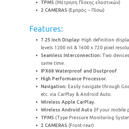
TPMS
(Μέτρηση Πίσεης ελαστικών)
2 CAMERAS
(Εμπρός – Πίσω)
Features:
7.25 Inch Display:
High definition displa
levels 1200 nit & 1600 x 720 pixel resolu
Seamless Interconnection:
Two devices
same time.
IPX68 Waterproof and Dustproof
High Performance Processor.
Navigation:
Easily navigate through Go
etc. via CarPlay & Android Auto.
Wireless Apple CarPlay.
Wireless Android Auto
(Ιf your mobile 
TPMS
(Type Pressure Monitoring Syste
2 CAMERAS
(Front-rear)