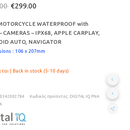
Original
Η
.00
€
299.00
price
τρέχουσα
 MOTORCYCLE WATERPROOF with
was:
τιμή
– CAMERAS – IPX68, APPLE CARPLAY,
€329.00.
είναι:
ID AUTO, NAVIGATOR
€299.00.
ions : 106 x 207mm
ται | Back in stock (5-10 days)
0342002784
Κωδικός προϊόντος:
DIGITAL IQ PNA
A