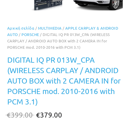
Αρχική σελίδα
/
MULTIMEDIA
/
APPLE CARPLAY & ANDROID
AUTO
/
PORSCHE
/ DIGITAL IQ PR 013W_CPA (WIRELESS
CARPLAY / ANDROID AUTO BOX with 2 CAMERA IN for
PORSCHE mod. 2010-2016 with PCM 3.1)
DIGITAL IQ PR 013W_CPA
(WIRELESS CARPLAY / ANDROID
AUTO BOX with 2 CAMERA IN for
PORSCHE mod. 2010-2016 with
PCM 3.1)
Original
Η
€
399.00
€
379.00
price
τρέχουσα