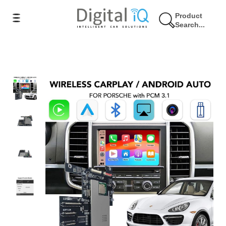
Product
Search...
5% Έκπτωση