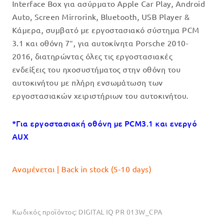
Interface Box για ασύρματο Apple Car Play, Android
was:
τιμή
Auto, Screen Mirrorink, Bluetooth, USB Player &
€399.00.
είναι:
Κάμερα, συμβατό με εργοστασιακό σύστημα PCM
€379.00.
3.1 και οθόνη 7″, για αυτοκίνητα Porsche 2010-
2016, διατηρώντας όλες τις εργοστασιακές
ενδείξεις του ηχοσυστήματος στην οθόνη του
αυτοκινήτου με πλήρη ενσωμάτωση των
εργοστασιακών χειριστήριων του αυτοκινήτου.
*Για εργοστασιακή οθόνη με PCM3.1 και ενεργό
AUX
Αναμένεται | Back in stock (5-10 days)
Κωδικός προϊόντος:
DIGITAL IQ PR 013W_CPA