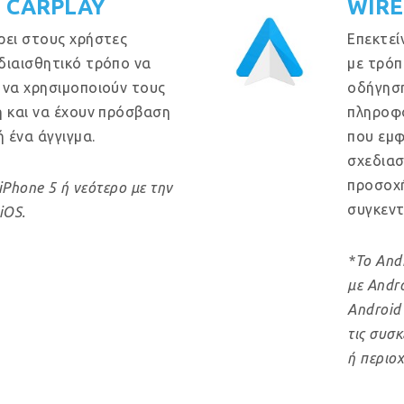
E CARPLAY
WIRE
ρει στους χρήστες
Επεκτεί
διαισθητικό τρόπο να
με τρόπ
 να χρησιμοποιούν τους
οδήγηση
ή και να έχουν πρόσβαση
πληροφο
ή ένα άγγιγμα.
που εμφ
σχεδιασ
προσοχή
iPhone 5 ή νεότερο με την
συγκεντ
iOS.
*Το And
με Andro
Android 
τις συσκ
ή περιοχ