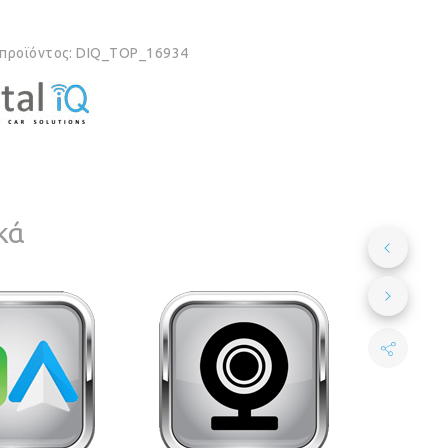
 προϊόντος:
DIQ_TOP_16934
κά