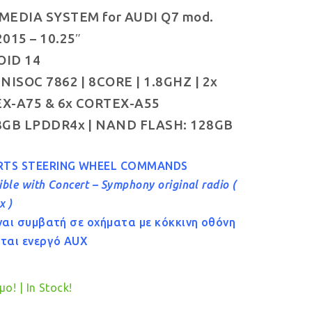
MEDIA SYSTEM for AUDI Q7 mod.
was:
τιμή
015 – 10.25″
€649.00.
είναι:
ID 14
€599.00.
NISOC 7862 | 8CORE | 1.8GHZ | 2x
X-A75 & 6x CORTEX-A55
8GB LPDDR4x | NAND FLASH: 128GB
RTS STEERING WHEEL COMMANDS
ble with Concert – Symphony original radio (
x )
ίναι συμβατή σε οχήματα με κόκκινη οθόνη
ίται ενεργό AUX
ο! | In Stock!