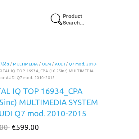
Product
Search...
ελίδα
/
MULTIMEDIA
/
OEM
/
AUDI
/
Q7 mod. 2010-
GITAL IQ TOP 16934_CPA (10.25inc) MULTIMEDIA
or AUDI Q7 mod. 2010-2015
TAL IQ TOP 16934_CPA
25inc) MULTIMEDIA SYSTEM
AUDI Q7 mod. 2010-2015
Original
Η
.00
€
599.00
price
τρέχουσα