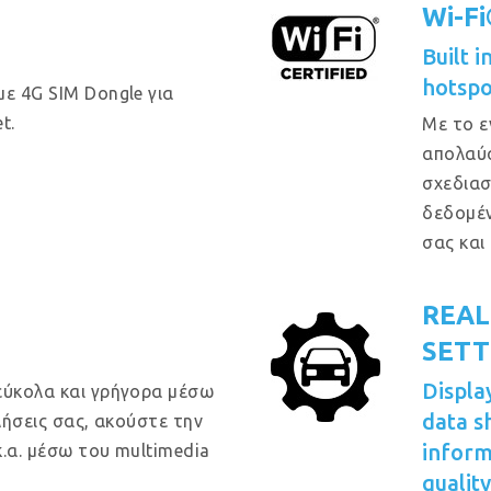
Wi-F
Built 
hotspo
με 4G SIM Dongle για
t.
Με το ε
απολαύσ
σχεδιασ
δεδομέν
σας και
REAL
SETT
Displa
εύκολα και γρήγορα μέσω
data s
κλήσεις σας, ακούστε την
inform
κ.α. μέσω του multimedia
quality