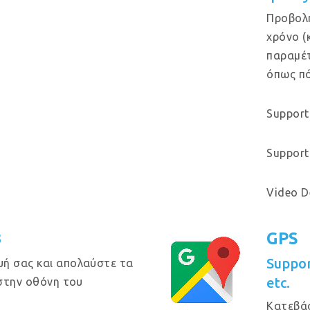
Προβολή
χρόνο (
παραμέτ
όπως πό
Support
Support 
Video D
B
GPS
Suppo
υή σας και απολαύστε τα
etc.
 στην οθόνη του
Κατεβά