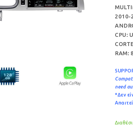
MULTI
2010-2
ANDRO
CPU: U
CORTE
RAM: 
SUPPO
Compati
need au
*Δεν ε
Απαιτε
Διαθέσιμ