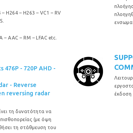
πλοήγησ
 – H264 – H263 – VC1 – RV
πλοηγηθ
S.
ενσωμα
 – AAC – RM – LFAC etc.
SUPP
COM
s 476P - 720P AHD -
Λειτουρ
dar - Reverse
εργοστα
een reversing radar
έκδοση 
ίνει τη δυνατότητα να
οπισθοπορείας (με όψη
ηθήσει τη στάθμευση του