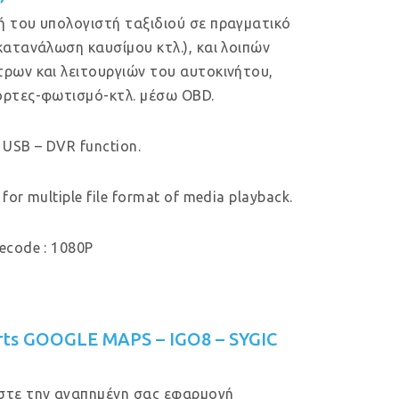
 του υπολογιστή ταξιδιού σε πραγματικό
κατανάλωση καυσίμου κτλ.), και λοιπών
ρων και λειτουργιών του αυτοκινήτου,
ρτες-φωτισμό-κτλ. μέσω OBD.
 USB – DVR function.
for multiple file format of media playback.
ecode : 1080P
rts GOOGLE MAPS – IGO8 – SYGIC
στε την αγαπημένη σας εφαρμογή