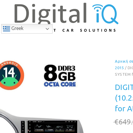
Greek
Αρχική σ
8% Έκπτωση
2015
/ DI
SYSTEM f
DIGI
(10.
for 
€
649