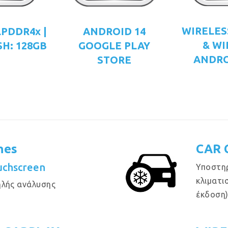
WIRELES
LPDDR4x |
ANDROID 14
& WI
H: 128GB
GOOGLE PLAY
ANDRO
STORE
hes
CAR 
ouchscreen
Υποστηρ
κλιματι
ηλής ανάλυσης
έκδοση