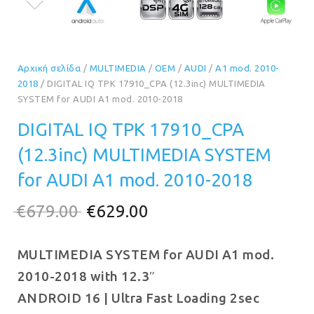
Αρχική σελίδα
/
MULTIMEDIA
/
OEM
/
AUDI
/
A1 mod. 2010-
2018
/ DIGITAL IQ TPK 17910_CPA (12.3inc) MULTIMEDIA
SYSTEM for AUDI A1 mod. 2010-2018
DIGITAL IQ TPK 17910_CPA
(12.3inc) MULTIMEDIA SYSTEM
for AUDI A1 mod. 2010-2018
Original
Η
€
679.00
€
629.00
price
τρέχουσα
MULTIMEDIA SYSTEM for AUDI A1 mod.
was:
τιμή
2010-2018 with 12.3″
€679.00.
είναι:
ANDROID 16 | Ultra Fast Loading 2sec
€629.00.