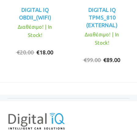
DIGITAL IQ
DIGITAL IQ
OBDII_(WIFI)
TPMS_810
(EXTERNAL)
Διαθέσιμο! | In
Διαθέσιμο! | In
Stock!
Stock!
Original
Η
€
20.00
€
18.00
price
τρέχουσα
Original
Η
€
99.00
€
89.00
was:
τιμή
price
τρέχο
€20.00.
είναι:
was:
τιμή
€18.00.
€99.00.
είναι:
€89.00