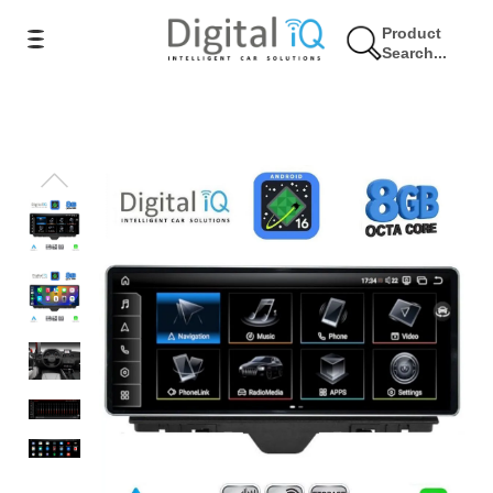
Product
Search...
7% Έκπτωση