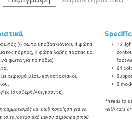
ιστικά
Specifi
 φωτός (6 φώτα υποβραχιόνιου, 4 φώτα
16 lig
ματος πόρτας, 4 φώτα λαβής πόρτας και
contou
ινά φώτα για τα πόδια).
footwel
τα.
64 col
ζει χειρισμό μέσω εργοστασιακού
Suppor
ίου.
2 mode
ργίες (σταθερό/ντεγκραντέ).
*needs to b
ογραμματισμός και κωδικοποίηση για να
with cars or
με το εργοστασιακό μενού ατμοσφαιρικού