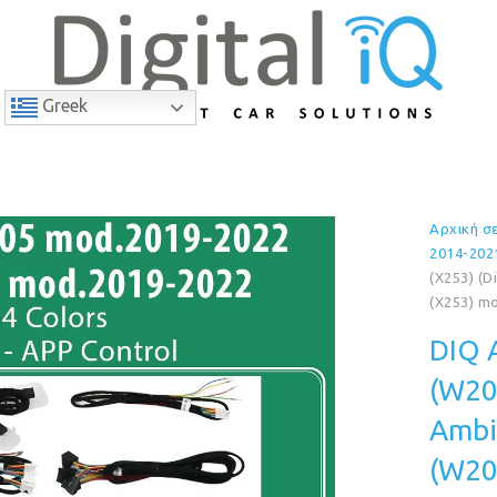
Greek
Αρχική σ
3% Έκπτωση
2014-202
(X253) (D
(X253) mo
DIQ 
(W205
Ambi
(W20