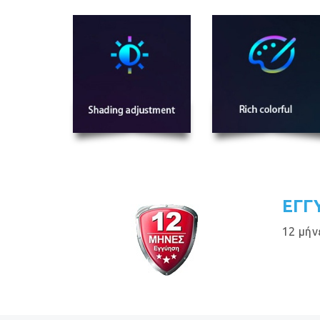
ΕΓΓ
12 μήν