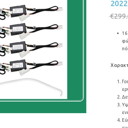
2022 
€
299
16
φώ
πό
Χαρακτ
fo
ερ
Δε
Υψ
εν
Εύ
εμ