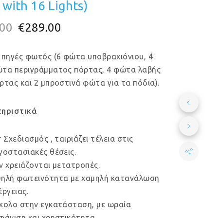
with 16 Lights)
Original
Η
.00
€
289.00
price
τρέχουσα
 πηγές φωτός (6 φώτα υποβραχιόνιου, 4
was:
τιμή
τα περιγράμματος πόρτας, 4 φώτα λαβής
€299.00.
είναι:
ρτας και 2 μπροστινά φώτα για τα πόδια).
€289.00.
ηριστικά
r Σχεδιασμός , ταιριάζει τέλεια στις
γοστασιακές θέσεις.
ν χρειάζονται μετατροπές.
ηλή φωτεινότητα με χαμηλή κατανάλωση
έργειας.
κολο στην εγκατάσταση, με ωραία
φάνιση και χρηστικότητα.