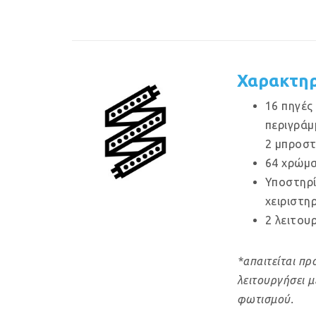
Χαρακτηρ
16 πηγές
περιγράμ
2 μπροστ
64 χρώμα
Υποστηρί
χειριστηρ
2 λειτου
*απαιτείται πρ
λειτουργήσει 
φωτισμού.