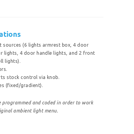
cations
ht sources (6 lights armrest box, 4 door
r lights, 4 door handle lights, and 2 front
l lights).
ors.
ts stock control via knob.
s (fixed/gradient).
e programmed and coded in order to work
iginal ambient light menu.