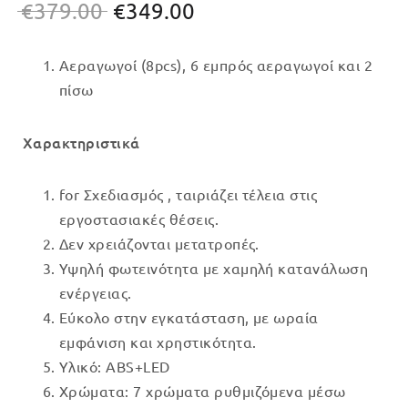
Original
Η
€
379.00
€
349.00
price
τρέχουσα
Αεραγωγοί (8pcs), 6 εμπρός αεραγωγοί και 2
was:
τιμή
πίσω
€379.00.
είναι:
€349.00.
Χαρακτηριστικά
for Σχεδιασμός , ταιριάζει τέλεια στις
εργοστασιακές θέσεις.
Δεν χρειάζονται μετατροπές.
Υψηλή φωτεινότητα με χαμηλή κατανάλωση
ενέργειας.
Εύκολο στην εγκατάσταση, με ωραία
εμφάνιση και χρηστικότητα.
Υλικό: ABS+LED
Χρώματα: 7 χρώματα ρυθμιζόμενα μέσω