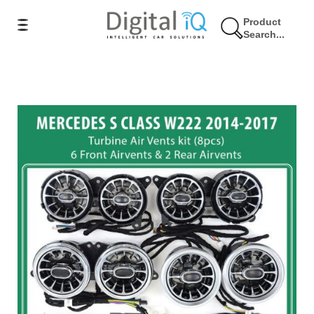
Product
Search...
8% Έκπτωση