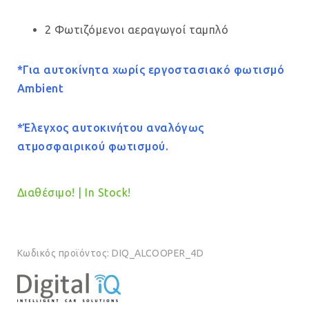
price
τρέχουσα
2 Φωτιζόμενοι αεραγωγοί ταμπλό
was:
τιμή
€289.00.
είναι:
*Για αυτοκίνητα χωρίς εργοστασιακό φωτισμό
€269.00.
Ambient
*Έλεγχος αυτοκινήτου αναλόγως
ατμοσφαιρικού φωτισμού.
Διαθέσιμο! | In Stock!
Κωδικός προϊόντος:
DIQ_ALCOOPER_4D