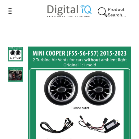
Product
Search...
7% Έκπτωση