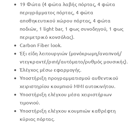
19 Φώτα (4 φώτα λαβής πόρτας, 4 φώτα
was:
τιμή
περιγράμματος πόρτας, 4 φώτα
€499.00.
είναι:
αποθηκευτικού χώρου πόρτας, 4 φώτα
€449.00.
ποδιών, 1 light bar, 1 φως συνοδηγού, 1 φως
περιμετρικό κονσόλας).
Carbon Fiber look.
Έξι είδη λειτουργιών (μονόχρωμη/αναπνοή/
ντεγκραντέ/ριπή/αυτόματο/ρυθμός μουσικής).
Έλέγχος μέσω εφαρμογής.
Υποστήριξη προγραμματισμού αυθεντικού
χειριστηρίου κουμπιού MMI αυτοκινήτου.
Υποστήριξη ελέγχου μέσα χειριστήριων
τιμονιού.
Υποστήριξη ελέγχου κουμπιών καθρέφτη
κύριας πόρτας.