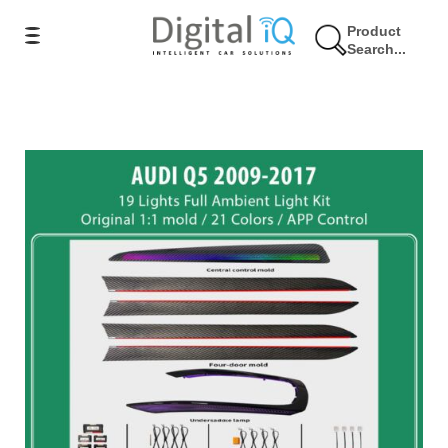
Product
Search...
10% Έκπτωση