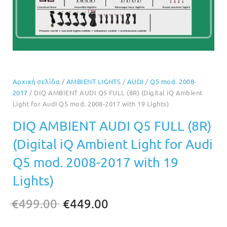
Αρχική σελίδα
/
AMBIENT LIGHTS
/
AUDI
/
Q5 mod. 2008-
2017
/ DIQ AMBIENT AUDI Q5 FULL (8R) (Digital iQ Ambient
Light for Audi Q5 mod. 2008-2017 with 19 Lights)
DIQ AMBIENT AUDI Q5 FULL (8R)
(Digital iQ Ambient Light for Audi
Q5 mod. 2008-2017 with 19
Lights)
Original
Η
€
499.00
€
449.00
price
τρέχουσα