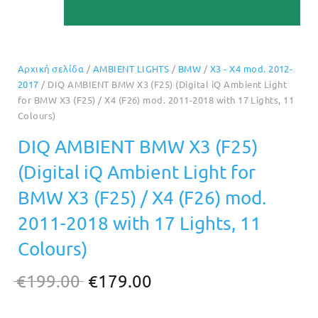
Αρχική σελίδα
/
AMBIENT LIGHTS
/
BMW
/
X3 - X4 mod. 2012-
2017
/ DIQ AMBIENT BMW X3 (F25) (Digital iQ Ambient Light
for BMW X3 (F25) / X4 (F26) mod. 2011-2018 with 17 Lights, 11
Colours)
DIQ AMBIENT BMW X3 (F25)
(Digital iQ Ambient Light for
BMW X3 (F25) / X4 (F26) mod.
2011-2018 with 17 Lights, 11
Colours)
Original
Η
€
199.00
€
179.00
price
τρέχουσα