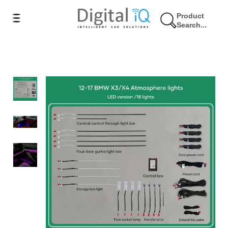
Product
Search...
10% Έκπτωση