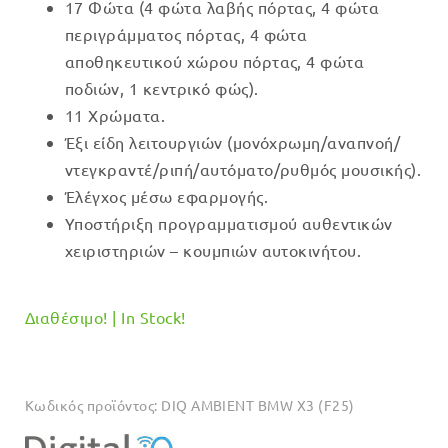
17 Φώτα (4 φώτα λαβής πόρτας, 4 φώτα
was:
τιμή
περιγράμματος πόρτας, 4 φώτα
€199.00.
είναι:
αποθηκευτικού χώρου πόρτας, 4 φώτα
€179.00.
ποδιών, 1 κεντρικό φώς).
11 Χρώματα.
Έξι είδη λειτουργιών (μονόχρωμη/αναπνοή/
ντεγκραντέ/ριπή/αυτόματο/ρυθμός μουσικής).
Έλέγχος μέσω εφαρμογής.
Υποστήριξη προγραμματισμού αυθεντικών
χειριστηριών – κουμπιών αυτοκινήτου.
Διαθέσιμο! | In Stock!
Κωδικός προϊόντος:
DIQ AMBIENT BMW X3 (F25)