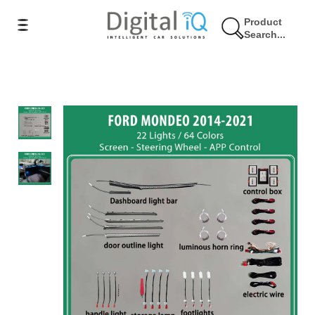
Product
Search...
8% Έκπτωση