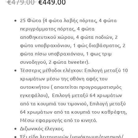
Original
Η
€
479.00
€
449.00
price
τρέχουσα
25 Φώτα (4 φώτα λαβής πόρτας, 4 φώτα
was:
τιμή
περιγράμματος πόρτας, 4 φώτα
€479.00.
είναι:
αποθηκευτικού χώρου, 4 φώτα ποδιών, 2
€449.00.
φώτα υποβραχιόνιου, 1 φώς διαβάσματος, 2
φώτα πίσω υποβραχιόνιου, 1 φως τριμ
συνοδηγού, 2 φώτα tweeter).
Τέσσερις μέθοδοι ελέγχου: Επιλογή μεταξύ 10
χρωμάτων μέσω της οθόνη αφής του
αυτοκινήτου ( απαιτείται προγραμματισμός
εγκεφάλου), Επιλογή μεταξύ 64 χρωμάτων
από τα κουμπιά του τιμονιού, Επιλογή μεταξύ
64 χρωμάτων από τα κουμπιά του καθρέφτη,
Μέσω εφαρμογής από το κινητό.
Διζωνικός έλεγχος.
Έξι είδη λειτουργιών (μονόχρωμη/αναπνοή/