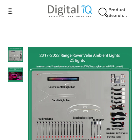
Product
Search...
6% Έκπτωση