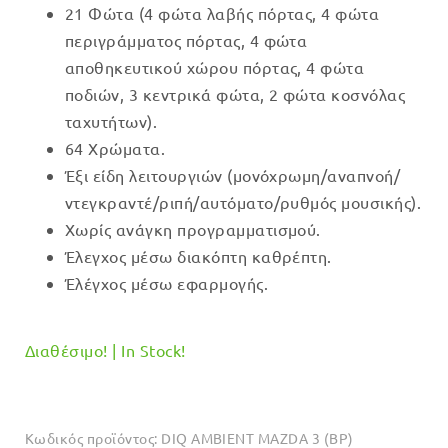
21 Φώτα (4 φώτα λαβής πόρτας, 4 φώτα
was:
τιμή
περιγράμματος πόρτας, 4 φώτα
€269.00.
είναι:
αποθηκευτικού χώρου πόρτας, 4 φώτα
€249.00.
ποδιών, 3 κεντρικά φώτα, 2 φώτα κοσνόλας
ταχυτήτων).
64 Χρώματα.
Έξι είδη λειτουργιών (μονόχρωμη/αναπνοή/
ντεγκραντέ/ριπή/αυτόματο/ρυθμός μουσικής).
Χωρίς ανάγκη προγραμματισμού.
Έλεγχος μέσω διακόπτη καθρέπτη.
Έλέγχος μέσω εφαρμογής.
Διαθέσιμο! | In Stock!
Κωδικός προϊόντος:
DIQ AMBIENT MAZDA 3 (BP)