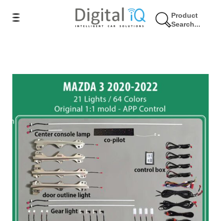
Product
Search...
7% Έκπτωση