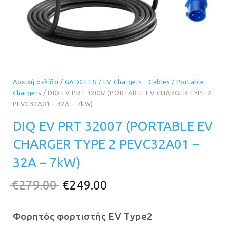
Αρχική σελίδα
/
GADGETS
/
EV Chargers - Cables
/
Portable
Chargers
/ DIQ EV PRT 32007 (PORTABLE EV CHARGER TYPE 2
PEVC32A01 – 32A – 7kW)
DIQ EV PRT 32007 (PORTABLE EV
CHARGER TYPE 2 PEVC32A01 –
32A – 7kW)
Original
Η
€
279.00
€
249.00
price
τρέχουσα
Φορητός φορτιστής EV Type2
was:
τιμή