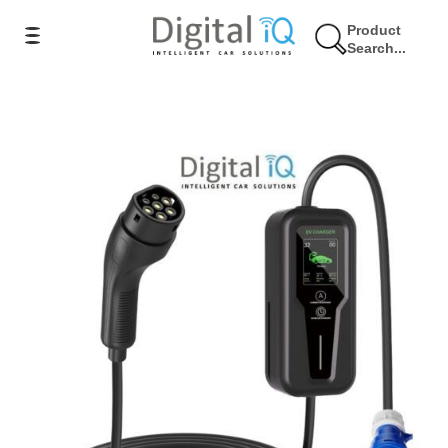
Product
Search...
11% Έκπτωση