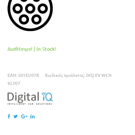
Διαθέσιμο! | In Stock!
EAN:
S01EU07K
Κωδικός προϊόντος:
DIQ EV WCH
92207