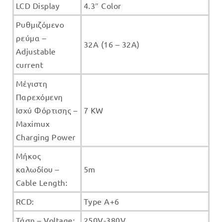
LCD Display
4.3″ Color
Ρυθμιζόμενο
ρεύμα –
32A (16 – 32A)
Adjustable
current
Μέγιστη
Παρεχόμενη
Ισχύ Φόρτισης –
7 KW
Maximux
Charging Power
Μήκος
καλωδίου –
5m
Cable Length:
RCD
:
Type A+6
Τάση – Voltage:
250V-380V