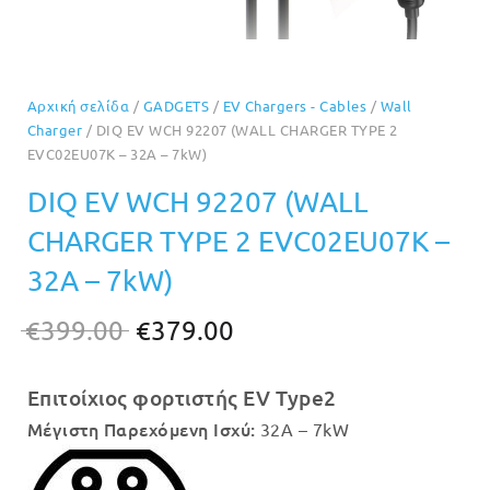
Αρχική σελίδα
/
GADGETS
/
EV Chargers - Cables
/
Wall
Charger
/ DIQ EV WCH 92207 (WALL CHARGER TYPE 2
EVC02EU07Κ – 32A – 7kW)
DIQ EV WCH 92207 (WALL
CHARGER TYPE 2 EVC02EU07Κ –
32A – 7kW)
Original
Η
€
399.00
€
379.00
price
τρέχουσα
Επιτοίχιος φορτιστής EV Type2
was:
τιμή
Μέγιστη Παρεχόμενη Ισχύ:
32A – 7kW
€399.00.
είναι:
€379.00.