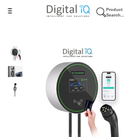
Product
Search...
5% Έκπτωση