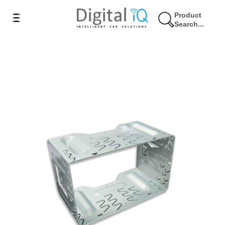
Product
Search...
34% Έκπτωση