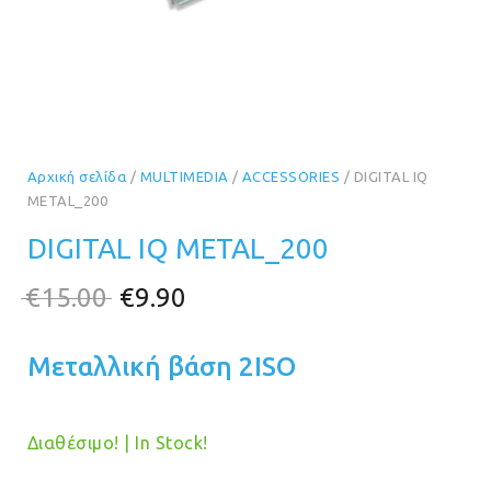
Αρχική σελίδα
/
MULTIMEDIA
/
ACCESSORIES
/ DIGITAL IQ
METAL_200
DIGITAL IQ METAL_200
Original
Η
€
15.00
€
9.90
price
τρέχουσα
Μεταλλική βάση 2ISO
was:
τιμή
€15.00.
είναι:
€9.90.
Διαθέσιμο! | In Stock!