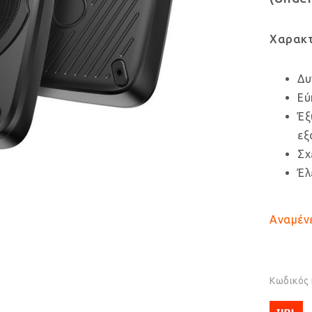
Χαρακτ
Δυ
Εύ
Έξ
εξ
Σχ
Έλ
Αναμένε
Κωδικός