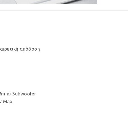
ξαιρετική απόδοση
78mm) Subwoofer
0W Max