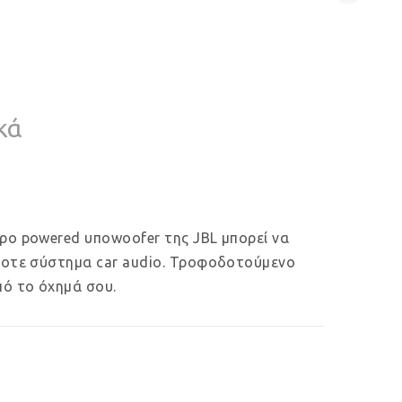
κά
ερο powered υποwoofer της JBL μπορεί να
ήποτε σύστημα car audio. Τροφοδοτούμενο
πό το όχημά σου.