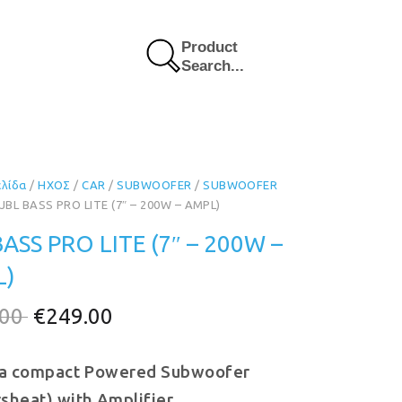
Product
Search...
ελίδα
/
ΗΧΟΣ
/
CAR
/
SUBWOOFER
/
SUBWOOFER
 JBL BASS PRO LITE (7″ – 200W – AMPL)
BASS PRO LITE (7″ – 200W –
L)
Original
Η
.00
€
249.00
price
τρέχουσα
ra compact Powered Subwoofer
was:
τιμή
sheat) with Amplifier