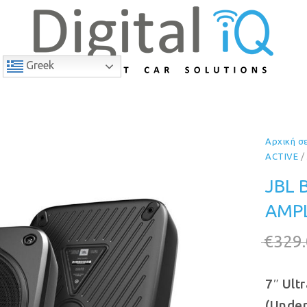
Greek
Αρχική σ
24% Έκπτωση
ACTIVE
/
JBL 
AMP
€
329
7″ Ult
(Under