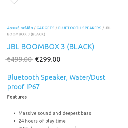
Αρχική σελίδα
/
GADGETS
/
BLUETOOTH SPEAKERS
/ JBL
BOOMBOX 3 (BLACK)
JBL BOOMBOX 3 (BLACK)
Original
Η
€
499.00
€
299.00
price
τρέχουσα
Bluetooth Speaker, Water/Dust
was:
τιμή
proof IP67
€499.00.
είναι:
€299.00.
Features
Massive sound and deepest bass
24 hours of play time