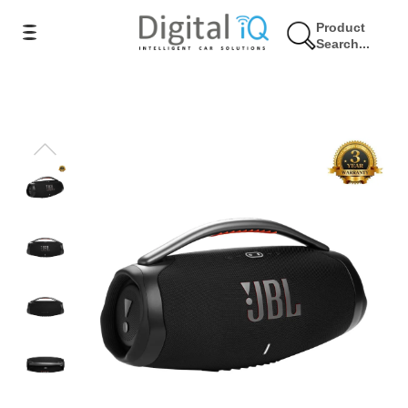
Product
Search...
40% Έκπτωση