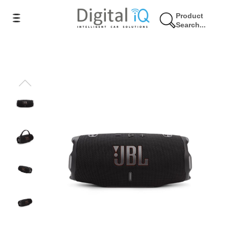
Product
Search...
20% Έκπτωση