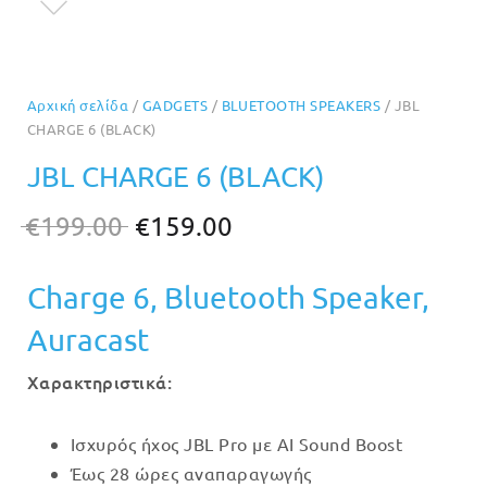
Αρχική σελίδα
/
GADGETS
/
BLUETOOTH SPEAKERS
/ JBL
CHARGE 6 (BLACK)
JBL CHARGE 6 (BLACK)
Original
Η
€
199.00
€
159.00
price
τρέχουσα
Charge 6, Bluetooth Speaker,
was:
τιμή
€199.00.
είναι:
Auracast
€159.00.
Xαρακτηριστικά:
Ισχυρός ήχος JBL Pro με AI Sound Boost
Έως 28 ώρες αναπαραγωγής