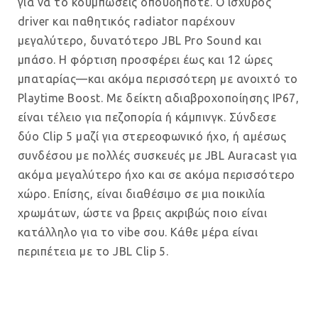
για να το κουμπώσεις οπουδήποτε. Ο ισχυρός
driver και παθητικός radiator παρέχουν
μεγαλύτερο, δυνατότερο JBL Pro Sound και
μπάσο. Η φόρτιση προσφέρει έως και 12 ώρες
μπαταρίας—και ακόμα περισσότερη με ανοιχτό το
Playtime Boost. Με δείκτη αδιαβροχοποίησης IP67,
είναι τέλειο για πεζοπορία ή κάμπινγκ. Σύνδεσε
δύο Clip 5 μαζί για στερεοφωνικό ήχο, ή αμέσως
συνδέσου με πολλές συσκευές με JBL Auracast για
ακόμα μεγαλύτερο ήχο και σε ακόμα περισσότερο
χώρο. Επίσης, είναι διαθέσιμο σε μια ποικιλία
χρωμάτων, ώστε να βρεις ακριβώς ποιο είναι
κατάλληλο για το vibe σου. Κάθε μέρα είναι
περιπέτεια με το JBL Clip 5.