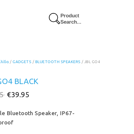
Product
Search...
ελίδα
/
GADGETS
/
BLUETOOTH SPEAKERS
/ JBL GO4
GO4 BLACK
Original
Η
95
€
39.95
price
τρέχουσα
le Bluetooth Speaker, IP67-
was:
τιμή
proof
€44.95.
είναι:
€39.95.