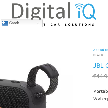
Greek
Αρχική σ
11% Έκπτωση
BLACK
JBL 
€
44.
Portab
Water