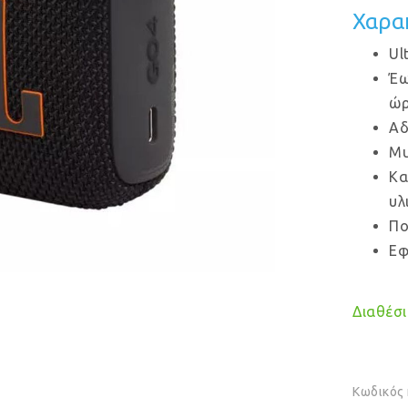
Χαρα
Ul
Έω
ώρ
Αδ
Mu
Κα
υλ
Πο
Εφ
Διαθέσιμ
Κωδικός