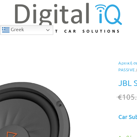
Greek
Αρχική σ
19% Έκπτωση
PASSIVE
/
JBL 
€
105
Car Su