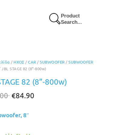
Product
Search...
ελίδα
/
ΗΧΟΣ
/
CAR
/
SUBWOOFER
/
SUBWOOFER
 JBL STAGE 82 (8”-800w)
STAGE 82 (8”-800w)
Original
Η
.00
€
84.90
price
τρέχουσα
was:
τιμή
bwoofer, 8″
€105.00.
είναι:
€84.90.