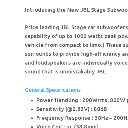
Introducing the New JBL Stage Subwoof
Price leading JBL Stage car subwoofers
capability of up to 1000 watts peak po
vehicle from compact to limo.) These s
surrounds to provide high-efficiency and
and loudspeakers are individually voic
sound that is unmistakably JBL.
General Specifications
Power Handling : 200Wrms, 800W 
Sensitivity (@2.83V) : 88dB
Frequency Response : 38Hz – 200H
Voice Coil : in. (38.8mm)