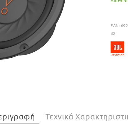
Διαθέσιμ
EAN:
69
82
εριγραφή
Τεχνικά Χαρακτηριστι