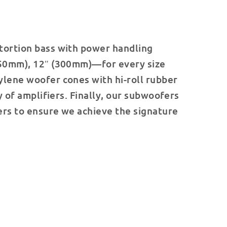
stortion bass with power handling
(250mm), 12″ (300mm)—for every size
ylene woofer cones with hi-roll rubber
y of amplifiers. Finally, our subwoofers
ers to ensure we achieve the signature