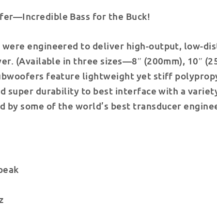
er—Incredible Bass for the Buck!
 were engineered to deliver high-output, low-di
wer. (Available in three sizes—8″ (200mm), 10″ 
ubwoofers feature lightweight yet stiff polyprop
 super durability to best interface with a variet
ed by some of the world’s best transducer engine
peak
z