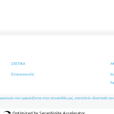
ΣΧΕΤΙΚΆ
Α
Επικοινωνία
I
F
ομηχανιών που εμφανίζονται στην ιστοσελίδα μας, αποτελούν ιδιοκτησία τ
Optimized by Seraphinite Accelerator