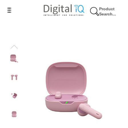
Product
Search...
25% Έκπτωση