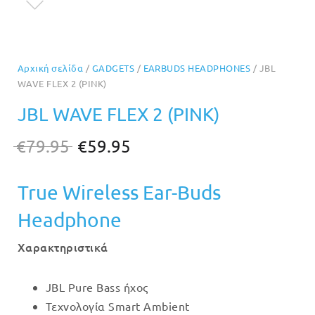
Αρχική σελίδα
/
GADGETS
/
EARBUDS HEADPHONES
/ JBL
WAVE FLEX 2 (PINK)
JBL WAVE FLEX 2 (PINK)
Original
Η
€
79.95
€
59.95
price
τρέχουσα
True Wireless Ear-Buds
was:
τιμή
€79.95.
είναι:
Headphone
€59.95.
Χαρακτηριστικά
JBL Pure Bass ήχος
Τεχνολογία Smart Ambient