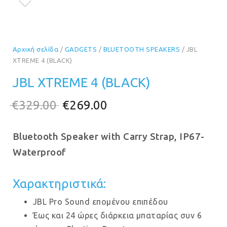
Αρχική σελίδα
/
GADGETS
/
BLUETOOTH SPEAKERS
/ JBL
XTREME 4 (BLACK)
JBL XTREME 4 (BLACK)
Original
Η
€
329.00
€
269.00
price
τρέχουσα
Bluetooth Speaker with Carry Strap, IP67-
was:
τιμή
Waterproof
€329.00.
είναι:
€269.00.
Χαρακτηριστικά:
JBL Pro Sound επομένου επιπέδου
Έως και 24 ώρες διάρκεια μπαταρίας συν 6