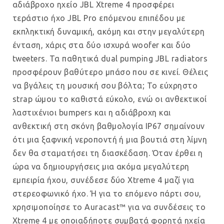
αδιάβροχο ηχείο JBL Xtreme 4 προσφέρει
τεράστιο ήχο JBL Pro επόμενου επιπέδου με
εκπληκτική δυναμική, ακόμη και στην μεγαλύτερη
ένταση, χάρις στα δύο ισχυρά woofer και δύο
tweeters. Τα παθητικά dual pumping JBL radiators
προσφέρουν βαθύτερο μπάσο που σε κινεί. Θέλεις
να βγάλεις τη μουσική σου βόλτα; Το εύχρηστο
strap ώμου το καθιστά εύκολο, ενώ οι ανθεκτικοί
λαστιχένιοι bumpers και η αδιάβροχη και
ανθεκτική στη σκόνη βαθμολογία IP67 σημαίνουν
ότι μια ξαφνική νεροποντή ή μια βουτιά στη λίμνη
δεν θα σταματήσει τη διασκέδαση. Όταν έρθει η
ώρα να δημιουργήσεις μια ακόμα μεγαλύτερη
εμπειρία ήχου, συνέδεσε δύο Xtreme 4 μαζί για
στερεοφωνικό ήχο. Ή για το επόμενο πάρτι σου,
χρησιμοποίησε το Auracast™ για να συνδέσεις το
Xtreme 4 με οποιαδήποτε συμβατά φορητά ηχεία