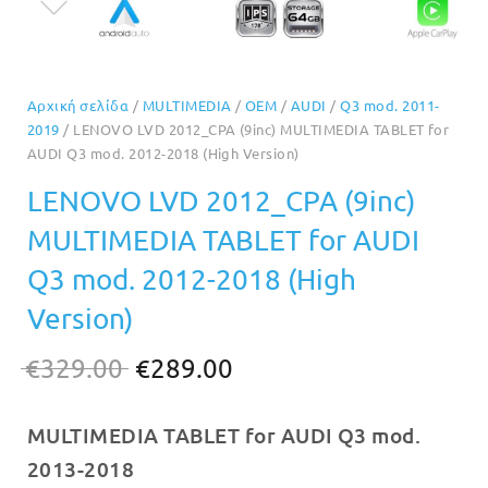
Αρχική σελίδα
/
MULTIMEDIA
/
OEM
/
AUDI
/
Q3 mod. 2011-
2019
/ LENOVO LVD 2012_CPA (9inc) MULTIMEDIA TABLET for
AUDI Q3 mod. 2012-2018 (High Version)
LENOVO LVD 2012_CPA (9inc)
MULTIMEDIA TABLET for AUDI
Q3 mod. 2012-2018 (High
Version)
Original
Η
€
329.00
€
289.00
price
τρέχουσα
MULTIMEDIA TABLET for AUDI Q3 mod.
was:
τιμή
2013-2018
€329.00.
είναι: