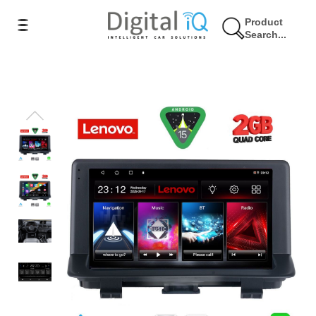
Product
Search...
12% Έκπτωση