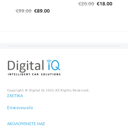
Original
Η
€
20.00
€
18.00
Original
Η
price
τρέχο
€
99.00
€
89.00
price
τρέχουσα
was:
τιμή
was:
τιμή
€20.00.
είναι:
€99.00.
είναι:
€18.00
€89.00.
Copyright © Digital iQ 2022 All Rights Reserved.
ΣΧΕΤΙΚΆ
Επικοινωνία
ΑΚΟΛΟΥΘΉΣΤΕ ΜΑΣ