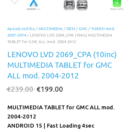
Αρχική σελίδα
/
MULTIMEDIA
/
OEM
/
GMC
/
YUKON mod.
2007-2014
/ LENOVO LVD 2069_CPA (10inc) MULTIMEDIA
TABLET for GMC ALL mod. 2004-2012
LENOVO LVD 2069_CPA (10inc)
MULTIMEDIA TABLET for GMC
ALL mod. 2004-2012
Original
Η
€
239.00
€
199.00
price
τρέχουσα
MULTIMEDIA TABLET for GMC ALL mod.
was:
τιμή
2004-2012
€239.00.
είναι:
ANDROID 15 | Fast Loading 4sec
€199.00.