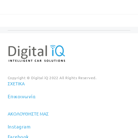
was:
τιμή
€20.00.
είναι:
€99.00.
είναι:
€18.00
€89.00.
Copyright © Digital iQ 2022 All Rights Reserved.
ΣΧΕΤΙΚΆ
Επικοινωνία
ΑΚΟΛΟΥΘΉΣΤΕ ΜΑΣ
Instagram
Facebook