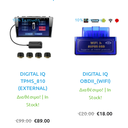
10% Έκπτωση
10% Έκπτωση
DIGITAL IQ
DIGITAL IQ
TPMS_810
OBDII_(WIFI)
(EXTERNAL)
Διαθέσιμο! | In
Διαθέσιμο! | In
Stock!
Stock!
Original
Η
€
20.00
€
18.00
Original
Η
price
τρέχο
€
99.00
€
89.00
price
τρέχουσα
was:
τιμή