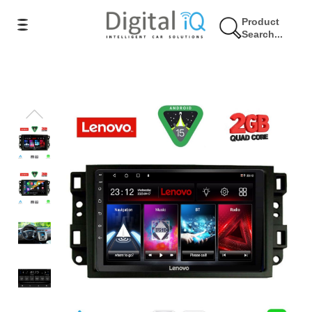
Product
Search...
17% Έκπτωση