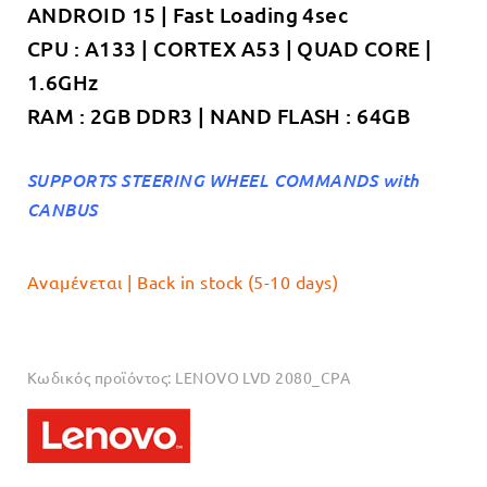
ANDROID 15 | Fast Loading 4sec
€189.00.
CPU : A133 | CORTEX A53 | QUAD CORE |
1.6GHz
RAM : 2GB DDR3 | NAND FLASH : 64GB
SUPPORTS STEERING WHEEL COMMANDS
with
CANBUS
Αναμένεται | Back in stock (5-10 days)
Κωδικός προϊόντος:
LENOVO LVD 2080_CPA