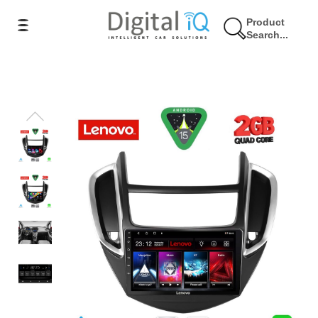
Product
Search...
17% Έκπτωση