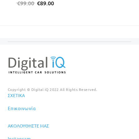
Original
Η
€
99.00
€
89.00
price
τρέχουσα
was:
τιμή
€99.00.
είναι:
€89.00.
Copyright © Digital iQ 2022 All Rights Reserved.
ΣΧΕΤΙΚΆ
Επικοινωνία
ΑΚΟΛΟΥΘΉΣΤΕ ΜΑΣ
Instagram