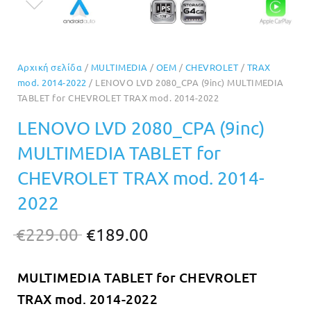
Αρχική σελίδα
/
MULTIMEDIA
/
OEM
/
CHEVROLET
/
TRAX
mod. 2014-2022
/ LENOVO LVD 2080_CPA (9inc) MULTIMEDIA
TABLET for CHEVROLET TRAX mod. 2014-2022
LENOVO LVD 2080_CPA (9inc)
MULTIMEDIA TABLET for
CHEVROLET TRAX mod. 2014-
2022
Original
Η
€
229.00
€
189.00
price
τρέχουσα
MULTIMEDIA TABLET for CHEVROLET
was:
τιμή
TRAX mod. 2014-2022
€229.00.
είναι: