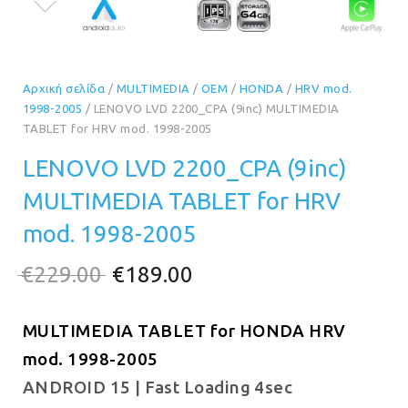
Αρχική σελίδα
/
MULTIMEDIA
/
OEM
/
HONDA
/
HRV mod.
1998-2005
/ LENOVO LVD 2200_CPA (9inc) MULTIMEDIA
TABLET for HRV mod. 1998-2005
LENOVO LVD 2200_CPA (9inc)
MULTIMEDIA TABLET for HRV
mod. 1998-2005
Original
Η
€
229.00
€
189.00
price
τρέχουσα
MULTIMEDIA TABLET for HONDA HRV
was:
τιμή
mod. 1998-2005
€229.00.
είναι:
ANDROID 15 | Fast Loading 4sec
€189.00.