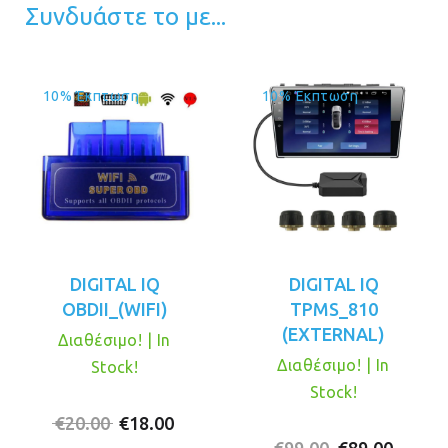
Συνδυάστε το με...
10% Έκπτωση
10% Έκπτωση
DIGITAL IQ
DIGITAL IQ
OBDII_(WIFI)
TPMS_810
(EXTERNAL)
Διαθέσιμο! | In
Διαθέσιμο! | In
Stock!
Stock!
Original
Η
€
20.00
€
18.00
price
τρέχουσα
Original
Η
€
99.00
€
89.00