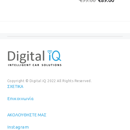
was:
τιμή
price
τρέχο
€20.00.
είναι:
was:
τιμή
€18.00.
€99.00.
είναι:
€89.00
Copyright © Digital iQ 2022 All Rights Reserved.
ΣΧΕΤΙΚΆ
Επικοινωνία
ΑΚΟΛΟΥΘΉΣΤΕ ΜΑΣ
Instagram