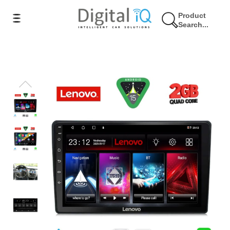
Product
Search...
17% Έκπτωση