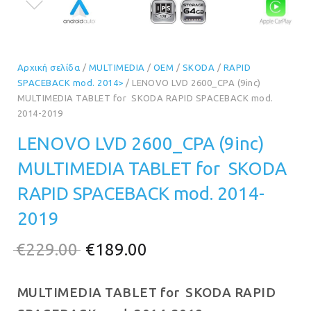
Αρχική σελίδα
/
MULTIMEDIA
/
OEM
/
SKODA
/
RAPID
SPACEBACK mod. 2014>
/ LENOVO LVD 2600_CPA (9inc)
MULTIMEDIA TABLET for SKODA RAPID SPACEBACK mod.
2014-2019
LENOVO LVD 2600_CPA (9inc)
MULTIMEDIA TABLET for SKODA
RAPID SPACEBACK mod. 2014-
2019
Original
Η
€
229.00
€
189.00
price
τρέχουσα
MULTIMEDIA TABLET for SKODA RAPID
was:
τιμή