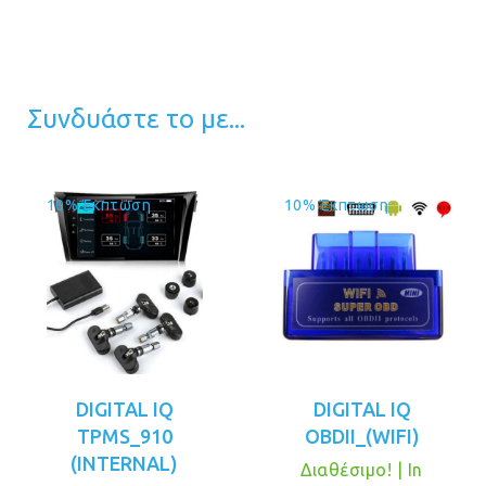
Συνδυάστε το με...
10% Έκπτωση
10% Έκπτωση
DIGITAL IQ
DIGITAL IQ
TPMS_910
OBDII_(WIFI)
(INTERNAL)
Διαθέσιμο! | In