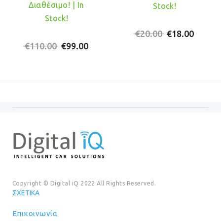
Διαθέσιμο! | In
Stock!
Stock!
Original
Η
€
20.00
€
18.00
Original
Η
price
τρέχο
€
110.00
€
99.00
price
τρέχουσα
was:
τιμή
was:
τιμή
€20.00.
είναι:
€110.00.
είναι:
€18.00
€99.00.
Copyright © Digital iQ 2022 All Rights Reserved.
ΣΧΕΤΙΚΆ
Επικοινωνία