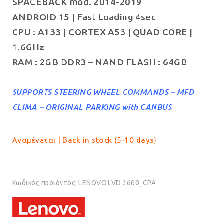
SPACEBACK mod. 2014-2019
€229.00.
είναι:
ANDROID 15 | Fast Loading 4sec
€189.00.
CPU : A133 | CORTEX A53 | QUAD CORE |
1.6GHz
RAM : 2GB DDR3 – NAND FLASH : 64GB
SUPPORTS STEERING WHEEL COMMANDS – MFD
CLIMA – ORIGINAL PARKING with CANBUS
Αναμένεται | Back in stock (5-10 days)
Κωδικός προϊόντος:
LENOVO LVD 2600_CPA