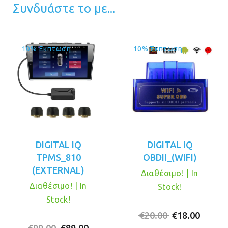
Συνδυάστε το με...
10% Έκπτωση
10% Έκπτωση
DIGITAL IQ
DIGITAL IQ
TPMS_810
OBDII_(WIFI)
(EXTERNAL)
Διαθέσιμο! | In
Διαθέσιμο! | In
Stock!
Stock!
Original
Η
€
20.00
€
18.00
Original
Η
price
τρέχο
€
99.00
€
89.00