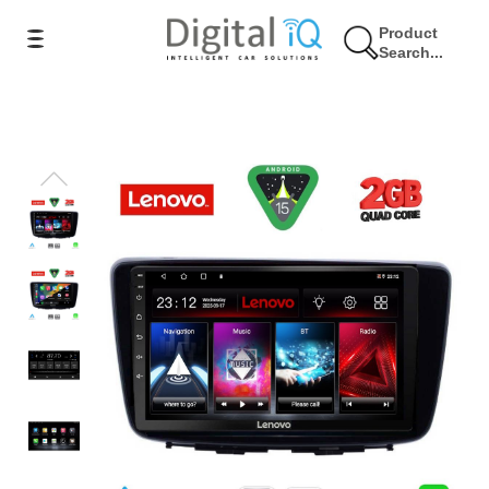
Product
Search...
17% Έκπτωση