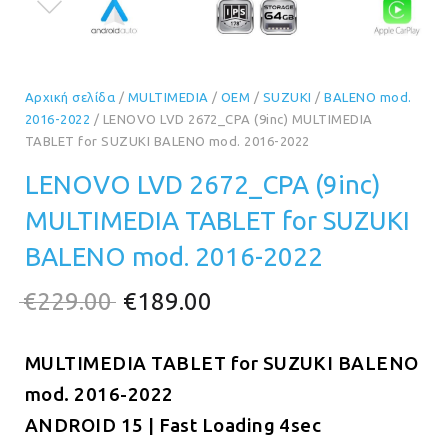
Αρχική σελίδα
/
MULTIMEDIA
/
OEM
/
SUZUKI
/
BALENO mod.
2016-2022
/ LENOVO LVD 2672_CPA (9inc) MULTIMEDIA
TABLET for SUZUKI BALENO mod. 2016-2022
LENOVO LVD 2672_CPA (9inc)
MULTIMEDIA TABLET for SUZUKI
BALENO mod. 2016-2022
Original
Η
€
229.00
€
189.00
price
τρέχουσα
MULTIMEDIA TABLET for SUZUKI BALENO
was:
τιμή
mod. 2016-2022
€229.00.
είναι:
ANDROID 15 | Fast Loading 4sec
€189.00.