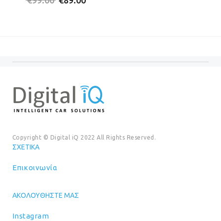
price
τρέχουσα
was:
τιμή
was:
τιμή
€20.00.
είναι:
€99.00.
είναι:
€18.00
€89.00.
Copyright © Digital iQ 2022 All Rights Reserved.
ΣΧΕΤΙΚΆ
Επικοινωνία
ΑΚΟΛΟΥΘΉΣΤΕ ΜΑΣ
Instagram