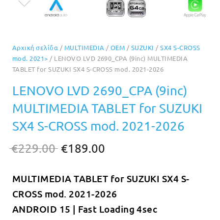
Αρχική σελίδα
/
MULTIMEDIA
/
OEM
/
SUZUKI
/
SX4 S-CROSS
mod. 2021>
/ LENOVO LVD 2690_CPA (9inc) MULTIMEDIA
TABLET for SUZUKI SΧ4 S-CROSS mod. 2021-2026
LENOVO LVD 2690_CPA (9inc)
MULTIMEDIA TABLET for SUZUKI
SΧ4 S-CROSS mod. 2021-2026
Original
Η
€
229.00
€
189.00
price
τρέχουσα
MULTIMEDIA TABLET for SUZUKI SΧ4 S-
was:
τιμή
CROSS mod. 2021-2026
€229.00.
είναι:
ANDROID 15 | Fast Loading 4sec
€189.00.