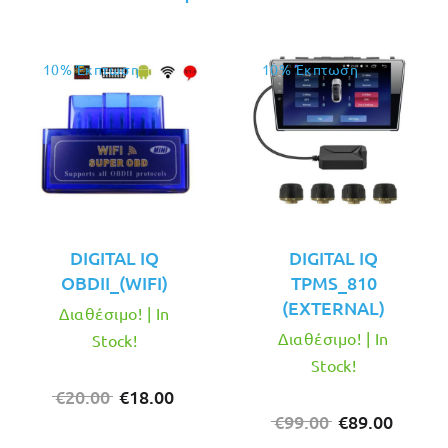
10% Έκπτωση
10% Έκπτωση
DIGITAL IQ
DIGITAL IQ
OBDII_(WIFI)
TPMS_810
(EXTERNAL)
Διαθέσιμο! | In
Διαθέσιμο! | In
Stock!
Stock!
Original
Η
€
20.00
€
18.00
price
τρέχουσα
Original
Η
€
99.00
€
89.00
was:
τιμή
price
τρέχο