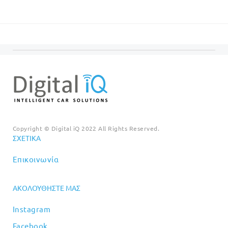
€20.00.
είναι:
was:
τιμή
€18.00.
€99.00.
είναι:
€89.00
Copyright © Digital iQ 2022 All Rights Reserved.
ΣΧΕΤΙΚΆ
Επικοινωνία
ΑΚΟΛΟΥΘΉΣΤΕ ΜΑΣ
Instagram
Facebook