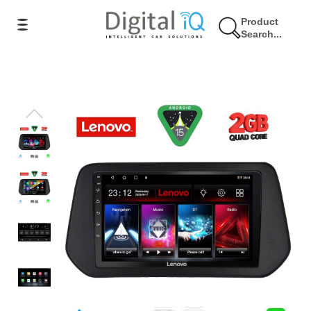
Product
Search...
17% Έκπτωση