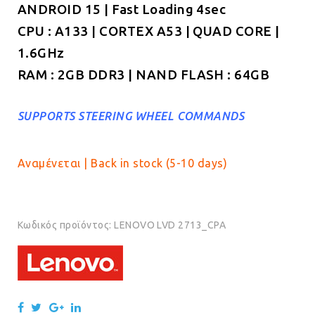
ANDROID 15 | Fast Loading 4sec
€189.00.
CPU : A133 | CORTEX A53 | QUAD CORE |
1.6GHz
RAM : 2GB DDR3 | NAND FLASH : 64GB
SUPPORTS STEERING WHEEL COMMANDS
Αναμένεται | Back in stock (5-10 days)
Κωδικός προϊόντος:
LENOVO LVD 2713_CPA