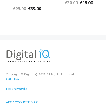
Original
Η
€
20.00
€
18.00
Original
Η
price
τρέχο
€
99.00
€
89.00
price
τρέχουσα
was:
τιμή
was:
τιμή
€20.00.
είναι:
€99.00.
είναι:
€18.00
€89.00.
Copyright © Digital iQ 2022 All Rights Reserved.
ΣΧΕΤΙΚΆ
Επικοινωνία
ΑΚΟΛΟΥΘΉΣΤΕ ΜΑΣ