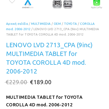
Αρχική σελίδα
/
MULTIMEDIA
/
OEM
/
TOYOTA
/
COROLLA
mod. 2006-2012
/ LENOVO LVD 2713_CPA (9inc) MULTIMEDIA
TABLET for TOYOTA COROLLA 4D mod. 2006-2012
LENOVO LVD 2713_CPA (9inc)
MULTIMEDIA TABLET for
TOYOTA COROLLA 4D mod.
2006-2012
Original
Η
€
229.00
€
189.00
price
τρέχουσα
MULTIMEDIA TABLET for TOYOTA
was:
τιμή
COROLLA
4D mod. 2006-2012
€229.00.
είναι: