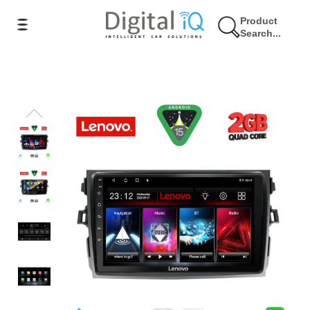
Product
Search...
17% Έκπτωση