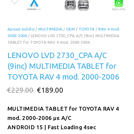
Αρχική σελίδα
/
MULTIMEDIA
/
OEM
/
TOYOTA
/
RAV 4 mod.
2000-2006
/ LENOVO LVD 2730_CPA A/C (9inc) MULTIMEDIA
TABLET for TOYOTA RAV 4 mod. 2000-2006
LENOVO LVD 2730_CPA A/C
(9inc) MULTIMEDIA TABLET for
TOYOTA RAV 4 mod. 2000-2006
Original
Η
€
229.00
€
189.00
price
τρέχουσα
MULTIMEDIA TABLET for TOYOTA RAV 4
was:
τιμή
mod. 2000-2006 με A/C
€229.00.
είναι:
ANDROID 15 | Fast Loading 4sec
€189.00.