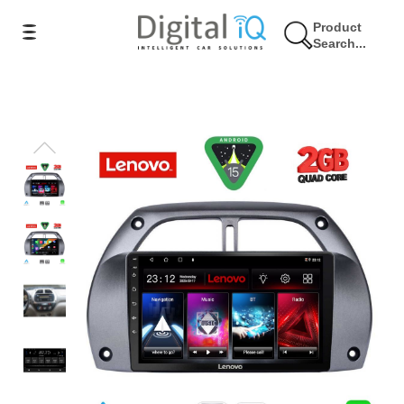
Product
Search...
17% Έκπτωση