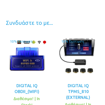
Συνδυάστε το με...
10% Έκπτωση
10% Έκπτωση
DIGITAL IQ
DIGITAL IQ
OBDII_(WIFI)
TPMS_810
(EXTERNAL)
Διαθέσιμο! | In
Διαθέσιμο! | In
Stock!