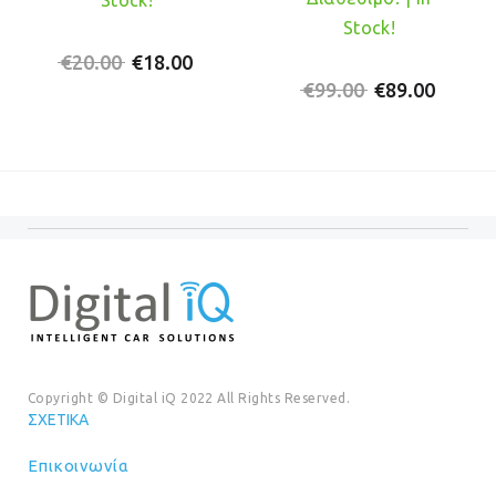
Stock!
Original
Η
€
20.00
€
18.00
price
τρέχουσα
Original
Η
€
99.00
€
89.00
was:
τιμή
price
τρέχο
€20.00.
είναι:
was:
τιμή
€18.00.
€99.00.
είναι:
€89.00
Copyright © Digital iQ 2022 All Rights Reserved.
ΣΧΕΤΙΚΆ
Επικοινωνία