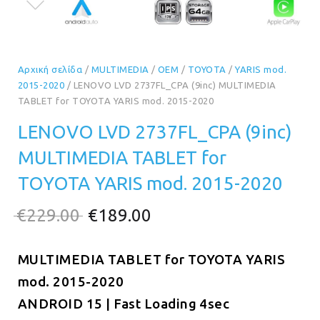
Αρχική σελίδα
/
MULTIMEDIA
/
OEM
/
TOYOTA
/
YARIS mod.
2015-2020
/ LENOVO LVD 2737FL_CPA (9inc) MULTIMEDIA
TABLET for TOYOTA YARIS mod. 2015-2020
LENOVO LVD 2737FL_CPA (9inc)
MULTIMEDIA TABLET for
TOYOTA YARIS mod. 2015-2020
Original
Η
€
229.00
€
189.00
price
τρέχουσα
MULTIMEDIA TABLET for TOYOTA YARIS
was:
τιμή
mod. 2015-2020
€229.00.
είναι:
ANDROID 15 | Fast Loading 4sec
€189.00.