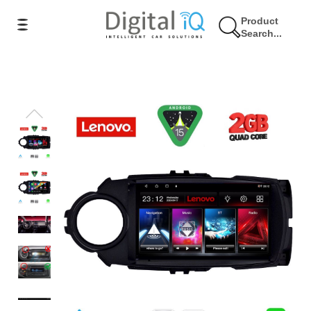
Product
Search...
17% Έκπτωση