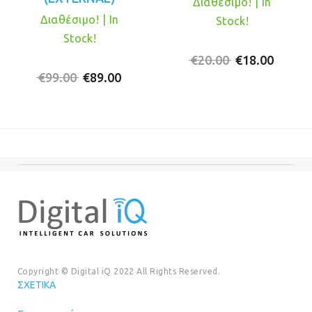
Διαθέσιμο! | In
Διαθέσιμο! | In
Stock!
Stock!
Original
Η
€
20.00
€
18.00
Original
Η
price
τρέχο
€
99.00
€
89.00
price
τρέχουσα
was:
τιμή
was:
τιμή
€20.00.
είναι:
€99.00.
είναι:
€18.00
€89.00.
Copyright © Digital iQ 2022 All Rights Reserved.
ΣΧΕΤΙΚΆ