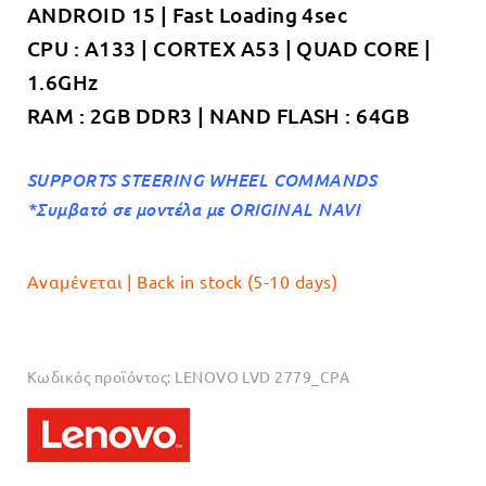
ANDROID 15 | Fast Loading 4sec
€189.00.
CPU : A133 | CORTEX A53 | QUAD CORE |
1.6GHz
RAM : 2GB DDR3 | NAND FLASH : 64GB
SUPPORTS STEERING WHEEL COMMANDS
*Συμβατό σε μοντέλα με ΟRIGINAL NAVI
Αναμένεται | Back in stock (5-10 days)
Κωδικός προϊόντος:
LENOVO LVD 2779_CPA