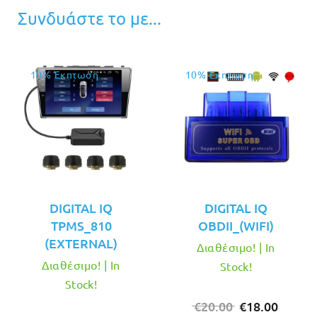
Συνδυάστε το με...
10% Έκπτωση
10% Έκπτωση
DIGITAL IQ
DIGITAL IQ
TPMS_810
OBDII_(WIFI)
(EXTERNAL)
Διαθέσιμο! | In
Διαθέσιμο! | In
Stock!
Stock!
Original
Η
€
20.00
€
18.00