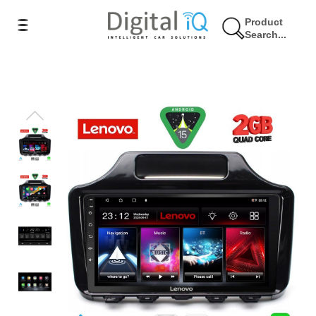
Product
Search...
17% Έκπτωση