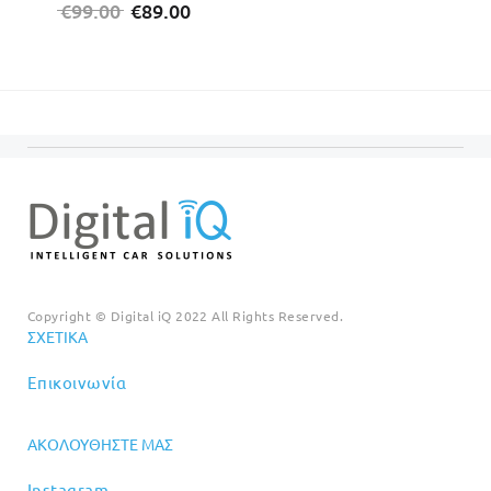
Original
Η
price
τρέχο
€
99.00
€
89.00
price
τρέχουσα
was:
τιμή
was:
τιμή
€20.00.
είναι:
€99.00.
είναι:
€18.00
€89.00.
Copyright © Digital iQ 2022 All Rights Reserved.
ΣΧΕΤΙΚΆ
Επικοινωνία
ΑΚΟΛΟΥΘΉΣΤΕ ΜΑΣ
Instagram