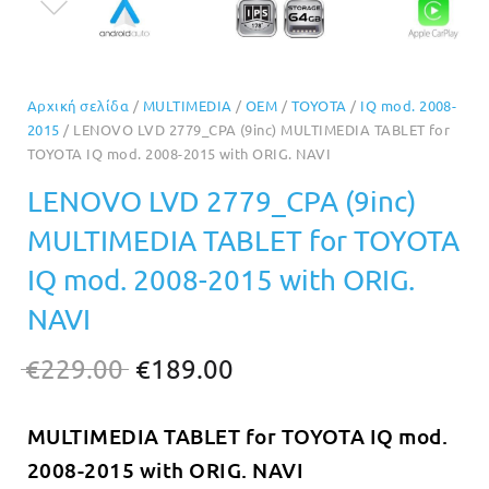
Αρχική σελίδα
/
MULTIMEDIA
/
OEM
/
TOYOTA
/
IQ mod. 2008-
2015
/ LENOVO LVD 2779_CPA (9inc) MULTIMEDIA TABLET for
TOYOTA IQ mod. 2008-2015 with ORIG. NAVI
LENOVO LVD 2779_CPA (9inc)
MULTIMEDIA TABLET for TOYOTA
IQ mod. 2008-2015 with ORIG.
NAVI
Original
Η
€
229.00
€
189.00
price
τρέχουσα
MULTIMEDIA TABLET for TOYOTA IQ
mod.
was:
τιμή
2008-2015 with ORIG. NAVI
€229.00.
είναι: