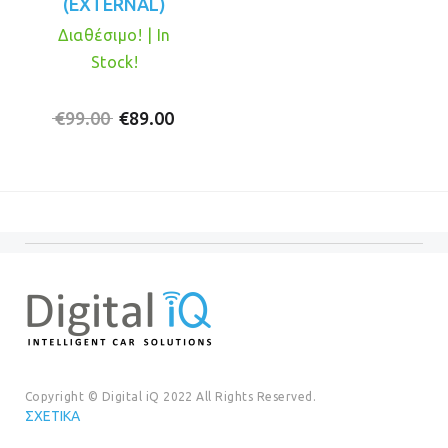
(EXTERNAL)
Διαθέσιμο! | In
Stock!
Original
Η
€
99.00
€
89.00
price
τρέχουσα
was:
τιμή
€99.00.
είναι:
€89.00.
Copyright © Digital iQ 2022 All Rights Reserved.
ΣΧΕΤΙΚΆ