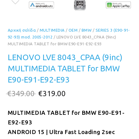
Αρχική σελίδα
/
MULTIMEDIA
/
OEM
/
BMW
/
SERIES 3 (E90-91-
92-93) mod. 2005-2012
/ LENOVO LVE 8043_CPAA (9inc)
MULTIMEDIA TABLET for BMW E90-E91-E92-E93
LENOVO LVE 8043_CPAA (9inc)
MULTIMEDIA TABLET for BMW
E90-E91-E92-E93
Original
Η
€
349.00
€
319.00
price
τρέχουσα
MULTIMEDIA TABLET for BMW E90-E91-
was:
τιμή
E92-E93
€349.00.
είναι:
ANDROID 15 | Ultra Fast Loading 2sec
€319.00.