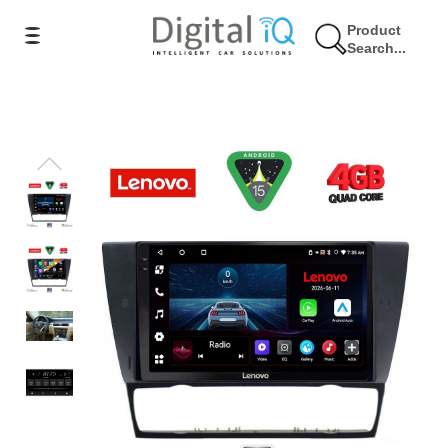
Product
Search...
9% Έκπτωση