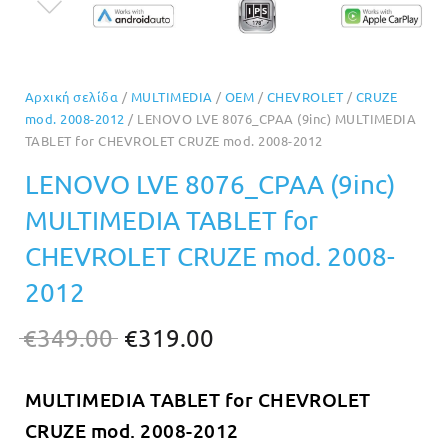
Αρχική σελίδα
/
MULTIMEDIA
/
OEM
/
CHEVROLET
/
CRUZE
mod. 2008-2012
/ LENOVO LVE 8076_CPAA (9inc) MULTIMEDIA
TABLET for CHEVROLET CRUZE mod. 2008-2012
LENOVO LVE 8076_CPAA (9inc)
MULTIMEDIA TABLET for
CHEVROLET CRUZE mod. 2008-
2012
Original
Η
€
349.00
€
319.00
price
τρέχουσα
MULTIMEDIA TABLET for CHEVROLET
was:
τιμή
CRUZE mod. 2008-2012
€349.00.
είναι: