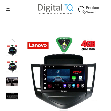
Product
Search...
9% Έκπτωση