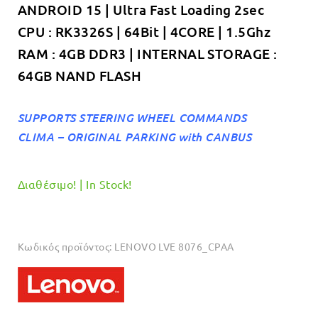
ANDROID 15 | Ultra Fast Loading 2sec
€319.00.
CPU : RK3326S | 64Bit | 4CORE | 1.5Ghz
RAM : 4GB DDR3 | INTERNAL STORAGE :
64GB NAND FLASH
SUPPORTS STEERING WHEEL COMMANDS
CLIMA – ORIGINAL PARKING with CANBUS
Διαθέσιμο! | In Stock!
Κωδικός προϊόντος:
LENOVO LVE 8076_CPAA