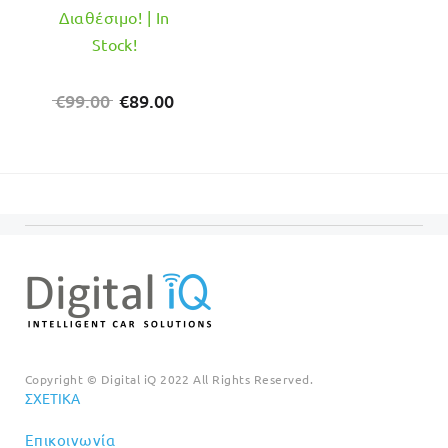
Διαθέσιμο! | In
Stock!
Original
Η
€
99.00
€
89.00
price
τρέχουσα
was:
τιμή
€99.00.
είναι:
€89.00.
Copyright © Digital iQ 2022 All Rights Reserved.
ΣΧΕΤΙΚΆ
Επικοινωνία